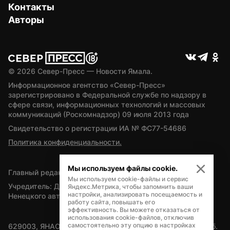
Контакты
Авторы
© 
2026
 Север-Пресс — Новости Ямала.
Информационное агентство «Север-Пресс» 
зарегистрировано в Федеральной службе по надзору в 
сфере связи, информационных технологий и массовых 
коммуникаций (Роскомнадзор) 09 июля 2013 года
Свидетельство о регистрации ИА № ФС77-54686
Политика конфиденциальности.
Мы используем файлы cookie.
Главный редактор — А.Л. Поздеев
Мы используем cookie-файлы и сервис
Учредитель: Департамент внутренней политики Ямало-
Яндекс.Метрика, чтобы запомнить ваши
настройки, анализировать посещаемость и
Ненецкого автономного округа
работу сайта, повышать его
эффективность. Вы можете отказаться от
использования cookie-файлов, отключив
самостоятельно эту опцию в настройках
629003, ЯНАО, Салехард, мкр. Богдана Кнунянца, д.1, каб. 