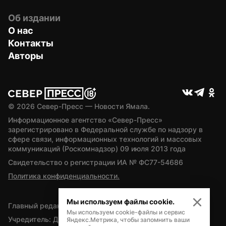
Об издании
О нас
Контакты
Авторы
© 
2026
 Север-Пресс — Новости Ямала.
Информационное агентство «Север-Пресс» 
зарегистрировано в Федеральной службе по надзору в 
сфере связи, информационных технологий и массовых 
коммуникаций (Роскомнадзор) 09 июля 2013 года
Свидетельство о регистрации ИА № ФС77-54686
Политика конфиденциальности.
Мы используем файлы cookie.
Главный редактор — А.Л. Поздеев
Мы используем cookie-файлы и сервис
Учредитель: Департамент внутренней политики Ямало-
Яндекс.Метрика, чтобы запомнить ваши