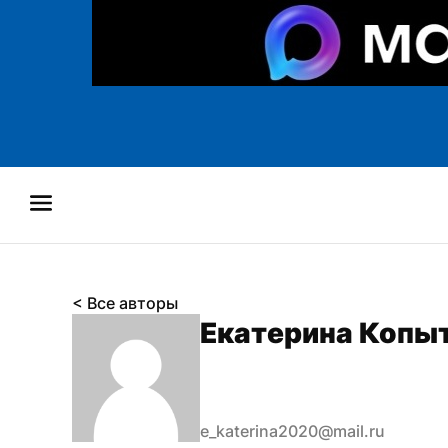
< Все авторы
Екатерина Копы
e_katerina2020@mail.ru