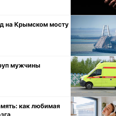
д на Крымском мосту 
труп мужчины
мять: как любимая 
озга