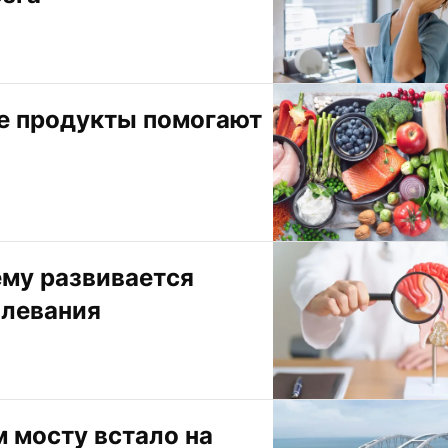
е продукты помогают 
му развивается 
олевания
мосту встало на 