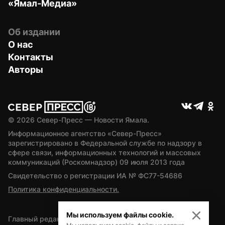
«Ямал-Медиа»
Об издании
О нас
Контакты
Авторы
© 
2026
 Север-Пресс — Новости Ямала.
Информационное агентство «Север-Пресс» 
зарегистрировано в Федеральной службе по надзору в 
сфере связи, информационных технологий и массовых 
коммуникаций (Роскомнадзор) 09 июля 2013 года
Свидетельство о регистрации ИА № ФС77-54686
Политика конфиденциальности.
Мы используем файлы cookie.
Главный редактор — А.Л. Поздеев