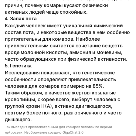
причин, почему комары кусают физически 
активных людей чаще спокойных.
4. Запах пота
Каждый человек имеет уникальный химический 
состав пота, и некоторые вещества в нем особенно 
притягательны для комаров. Наиболее 
привлекательным считается сочетание веществ 
вроде молочной кислоты, аммония и мочевины, 
часто образующихся при физической активности.
5. Генетика
Исследования показывают, что генетические 
особенности определяют привлекательность 
человека для комаров примерно на 85%.
Таким образом, в качестве жертвы крылатые 
кровопийцы, скорее всего, выберут человека с 
группой крови II (A), активно двигающегося, 
поэтому более потного, разгоряченного и часто 
дышащего.
Так выглядит привлекательный для комаров человек по версии
нейросети. Изображение создано GigaChat 2.0