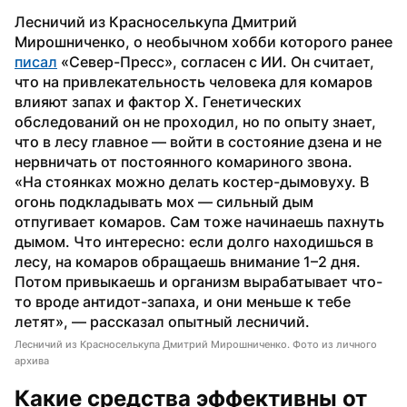
Лесничий из Красноселькупа Дмитрий 
Мирошниченко, о необычном хобби которого ранее 
писал
 «Север-Пресс», согласен с ИИ. Он считает, 
что на привлекательность человека для комаров 
влияют запах и фактор X. Генетических 
обследований он не проходил, но по опыту знает, 
что в лесу главное — войти в состояние дзена и не 
нервничать от постоянного комариного звона.
«На стоянках можно делать костер-дымовуху. В 
огонь подкладывать мох — сильный дым 
отпугивает комаров. Сам тоже начинаешь пахнуть 
дымом. Что интересно: если долго находишься в 
лесу, на комаров обращаешь внимание 1–2 дня. 
Потом привыкаешь и организм вырабатывает что-
то вроде антидот-запаха, и они меньше к тебе 
летят», — рассказал опытный лесничий.
Лесничий из Красноселькупа Дмитрий Мирошниченко. Фото из личного
архива
Какие средства эффективны от 