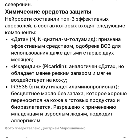
северянин.
Химические средства защиты
Нейросети составили топ-3 эффективных 
аэрозолей, в состав которых входят следующие 
компоненты:
«Дэта» (N, N-диэтил-м-толуамид): признана 
эффективным средством, одобрена ВОЗ для 
использования даже детьми старше двух 
месяцев;
«Икаридин» (Picaridin): аналогичен «Дэта», но 
обладает менее резким запахом и мягче 
воздействует на кожу;
IR3535 (этилбутилацетиламинопропионат): 
бесцветное масло без запаха, которое хорошо 
переносится на коже в готовых продуктах и 
биоразлагается. Разрешено к применению 
младенцам и взрослым людям, подходит 
аллергикам.
Фото предоставлено Дмитрием Мирошниченко