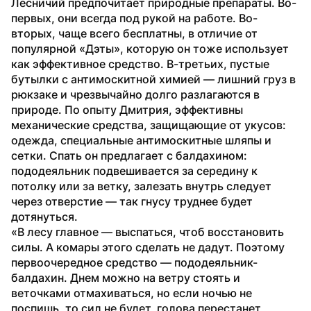
Лесничий предпочитает природные препараты. Во-
первых, они всегда под рукой на работе. Во-
вторых, чаще всего бесплатны, в отличие от 
популярной «Дэты», которую он тоже использует 
как эффективное средство. В-третьих, пустые 
бутылки с антимоскитной химией — лишний груз в 
рюкзаке и чрезвычайно долго разлагаются в 
природе. По опыту Дмитрия, эффективны 
механические средства, защищающие от укусов: 
одежда, специальные антимоскитные шляпы и 
сетки. Спать он предлагает с балдахином: 
пододеяльник подвешивается за середину к 
потолку или за ветку, залезать внутрь следует 
через отверстие — так гнусу труднее будет 
дотянуться.
«В лесу главное — выспаться, чтоб восстановить 
силы. А комары этого сделать не дадут. Поэтому 
первоочередное средство — пододеяльник-
балдахин. Днем можно на ветру стоять и 
веточками отмахиваться, но если ночью не 
поспишь, то сил не будет, голова перестанет 