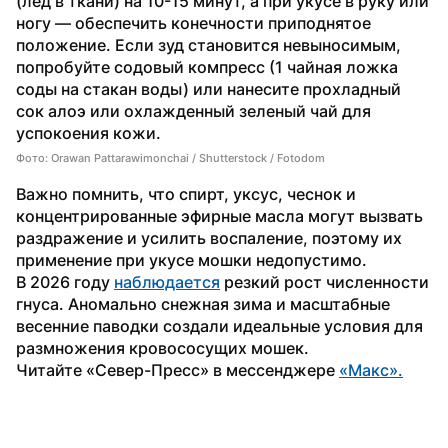
(лед в ткани) на 10-15 минут, а при укусе в руку или 
ногу — обеспечить конечности приподнятое 
положение. Если зуд становится невыносимым, 
попробуйте содовый компресс (1 чайная ложка 
соды на стакан воды) или нанесите прохладный 
сок алоэ или охлажденный зеленый чай для 
успокоения кожи.
Фото: Orawan Pattarawimonchai / Shutterstock / Fotodom
Важно помнить, что спирт, уксус, чеснок и 
концентрированные эфирные масла могут вызвать 
раздражение и усилить воспаление, поэтому их 
применение при укусе мошки недопустимо.
В 2026 году 
наблюдается
 резкий рост численности 
гнуса. Аномально снежная зима и масштабные 
весенние паводки создали идеальные условия для 
размножения кровососущих мошек.
Читайте «Север-Пресс» в мессенджере 
«Макс».