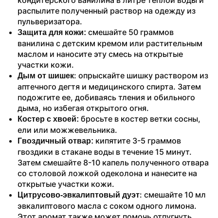
распылите полученный раствор на одежду из 
пульверизатора.
 смешайте 50 граммов 
Защита для кожи:
ванилина с детским кремом или растительным 
маслом и наносите эту смесь на открытые 
участки кожи.
: опрыскайте шишку раствором из 
Дым от шишек
аптечного дегтя и медицинского спирта. Затем 
подожгите ее, добиваясь тления и обильного 
дыма, но избегая открытого огня.
 бросьте в костер ветки сосны, 
Костер с хвоей:
ели или можжевельника.
 кипятите 3-5 граммов 
Гвоздичный отвар:
гвоздики в стакане воды в течение 15 минут. 
Затем смешайте 8-10 капель полученного отвара 
со столовой ложкой одеколона и нанесите на 
открытые участки кожи.
: смешайте 10 мл 
Цитрусово-эвкалиптовый дуэт
эвкалиптового масла с соком одного лимона. 
Этот аромат также может помочь отпугнуть 