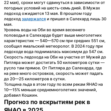
22 мая), сроки могут сдвинуться в зависимости от 
погодных условий на шесть-семь дней. В Мужах 
ледоход ожидается 13 мая. В прошлом году 
ледоход 
задержался
 и пришел в Салехард лишь 30 
мая.
Уровень воды на Оби во время весеннего 
половодья в Салехарде будет выше многолетних 
характеристик — 540—570 см при средних 551 см, 
сообщил ямальский метеоролог. В 2024 году при 
ледоходе вода поднималась максимум до 547 см.
Скорость ледохода на Оби на участке от Мужей до 
Питляра может достигать 50 километров сутки — 
русло там прямое. От Питляра до Салехарда, где 
на реке много островков, скорость может падать 
до 20—25 километров в сутки.
Толщина льда в этом году по всем рекам ЯНАО на 
10—15% меньше среднемноголетних значений, 
добавил Кошкин.
Прогноз по вскрытиям рек в 
ЯНАО в 2025