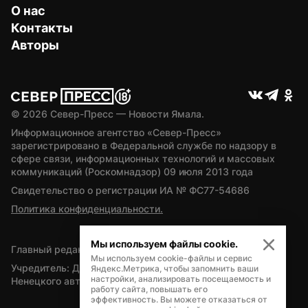
О нас
Контакты
Авторы
© 
2026
 Север-Пресс — Новости Ямала.
Информационное агентство «Север-Пресс» 
зарегистрировано в Федеральной службе по надзору в 
сфере связи, информационных технологий и массовых 
коммуникаций (Роскомнадзор) 09 июля 2013 года
Свидетельство о регистрации ИА № ФС77-54686
Политика конфиденциальности.
Мы используем файлы cookie.
Главный редактор — А.Л. Поздеев
Мы используем cookie-файлы и сервис
Учредитель: Департамент внутренней политики Ямало-
Яндекс.Метрика, чтобы запомнить ваши
настройки, анализировать посещаемость и
Ненецкого автономного округа
работу сайта, повышать его
эффективность. Вы можете отказаться от