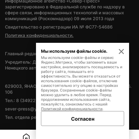
Информационное агентство «Север-Пресс» 
зарегистрировано в Федеральной службе по надзору в 
сфере связи, информационных технологий и массовых 
коммуникаций (Роскомнадзор) 09 июля 2013 года
Свидетельство о регистрации ИА № ФС77-54686
Политика конфиденциальности.
Мы используем файлы cookie.
Главный редактор — А.Л. Поздеев
Мы используем cookie-файлы и сервис
Учредитель: Департамент внутренней политики Ямало-
Яндекс.Метрика, чтобы запомнить ваши
настройки, анализировать посещаемость и
Ненецкого автономного округа
работу сайта, повышать его
эффективность. Вы можете отказаться от
использования cookie-файлов, отключив
самостоятельно эту опцию в настройках
629003, ЯНАО, Салехард, мкр. Богдана Кнунянца, д.1, каб. 
браузера. Сохраненные cookie-файлы
106
можно удалить в любое время. Перед
продолжением использования сайта,
Тел.: 8 (34922) 71262
пожалуйста, ознакомьтесь с нашей
sever-press@yamal-media.ru
Политикой конфиденциальности
.
Тел. отдела рекламы: 8 (34922) 42728
Согласен