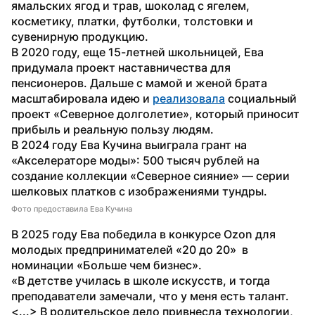
ямальских ягод и трав, шоколад с ягелем, 
косметику, платки, футболки, толстовки и 
сувенирную продукцию.
В 2020 году, еще 15-летней школьницей, Ева 
придумала проект наставничества для 
пенсионеров. Дальше с мамой и женой брата 
масштабировала идею и 
реализовала
 социальный 
проект «Северное долголетие», который приносит 
прибыль и реальную пользу людям.
В 2024 году Ева Кучина выиграла грант на 
«Акселераторе моды»: 500 тысяч рублей на 
создание коллекции «Северное сияние» — серии 
шелковых платков с изображениями тундры.
Фото предоставила Ева Кучина
В 2025 году Ева победила в конкурсе Ozon для 
молодых предпринимателей «20 до 20»  в 
номинации «Больше чем бизнес».
«В детстве училась в школе искусств, и тогда 
преподаватели замечали, что у меня есть талант. 
<...> В родительское дело привнесла технологии, 