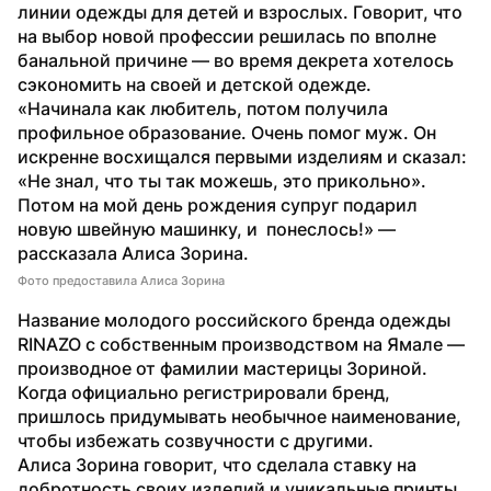
линии одежды для детей и взрослых. Говорит, что 
на выбор новой профессии решилась по вполне 
банальной причине — во время декрета хотелось 
сэкономить на своей и детской одежде. 
«Начинала как любитель, потом получила 
профильное образование. Очень помог муж. Он 
искренне восхищался первыми изделиям и сказал: 
«Не знал, что ты так можешь, это прикольно». 
Потом на мой день рождения супруг подарил 
новую швейную машинку, и  понеслось!» — 
рассказала Алиса Зорина.
Фото предоставила Алиса Зорина
Название молодого российского бренда одежды 
RINAZO с собственным производством на Ямале — 
производное от фамилии мастерицы Зориной. 
Когда официально регистрировали бренд, 
пришлось придумывать необычное наименование, 
чтобы избежать созвучности с другими.
Алиса Зорина говорит, что сделала ставку на 
добротность своих изделий и уникальные принты. 