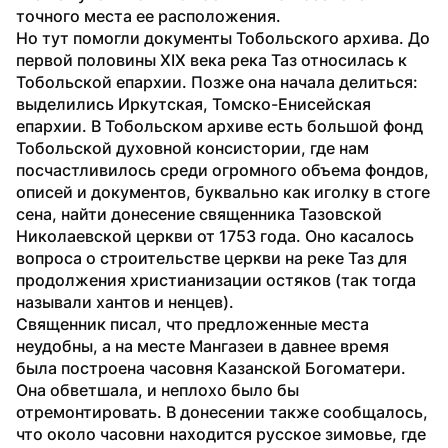
точного места ее расположения.
Но тут помогли документы Тобольского архива. До 
первой половины XIX века река Таз относилась к 
Тобольской епархии. Позже она начала делиться: 
выделились Иркутская, Томско-Енисейская 
епархии. В Тобольском архиве есть большой фонд 
Тобольской духовной консистории, где нам 
посчастливилось среди огромного объема фондов, 
описей и документов, буквально как иголку в стоге 
сена, найти донесение священника Тазовской 
Николаевской церкви от 1753 года. Оно касалось 
вопроса о строительстве церкви на реке Таз для 
продолжения христианизации остяков (так тогда 
называли хантов и ненцев).
Священник писал, что предложенные места 
неудобны, а на месте Мангазеи в давнее время 
была построена часовня Казанской Богоматери. 
Она обветшала, и неплохо было бы 
отремонтировать. В донесении также сообщалось, 
что около часовни находится русское зимовье, где 