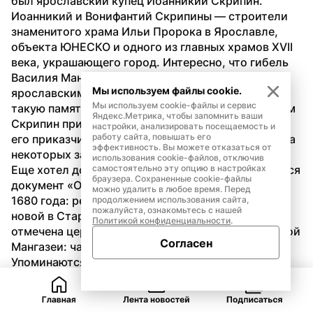
был ярославский купец Иоанникий Скрипин. 
Иоанникий и Вонифантий Скрипины — строители 
знаменитого храма Ильи Пророка в Ярославле, 
объекта ЮНЕСКО и одного из главных храмов XVII 
века, украшающего город. Интересно, что гибель 
Василия Мангазейского связывают именно с 
Мы используем файлы cookie.
ярославским купцом. Почему он оставил о себе 
Мы используем cookie-файлы и сервис
такую память — вопрос. При этом не факт, что сам 
Яндекс.Метрика, чтобы запомнить ваши
Скрипин приезжал в Мангазею: мог действовать 
настройки, анализировать посещаемость и
работу сайта, повышать его
его приказчик или кто-то еще. Тем не менее имена 
эффективность. Вы можете отказаться от
некоторых заказчиков сохранились.
использования cookie-файлов, отключив
Еще хотел добавить про колокола. Мне встретился 
самостоятельно эту опцию в настройках
браузера. Сохраненные cookie-файлы
документ «Опись церковной утвари на Мангазее» 
можно удалить в любое время. Перед
1680 года: речь идет не о старой Мангазее, а о 
продолжением использования сайта,
пожалуйста, ознакомьтесь с нашей
новой в Старотуруханске. В описи отдельно 
Политикой конфиденциальности
.
отмечена церковная утварь, привезенная из старой 
Согласен
Мангазеи: чаши, книги, кресты и прочее. 
Упоминаются два разбитых колокола. Непонятно, 
почему они разбиты, возможно, их неаккуратно 
сняли при демонтаже. Тем не менее их сохранили и 
привезли, вероятно, в надежде переплавить.