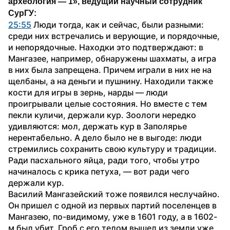
археология — 1», ведущий научный сотрудник 
СурГУ:
25:55
 Люди тогда, как и сейчас, были разными: 
среди них встречались и верующие, и порядочные, 
и непорядочные. Находки это подтверждают: в 
Мангазее, например, обнаружены шахматы, а игра 
в них была запрещена. Причем играли в них не на 
щелбаны, а на деньги и пушнину. Находили также 
кости для игры в зернь, нарды — люди 
проигрывали целые состояния. Но вместе с тем 
пекли куличи, держали кур. Зоологи нередко 
удивляются: мол, держать кур в Заполярье 
нерентабельно. А дело было не в выгоде: люди 
стремились сохранить свою культуру и традиции. 
Ради пасхального яйца, ради того, чтобы утро 
начиналось с крика петуха, — вот ради чего 
держали кур.
Василий Мангазейский тоже появился неслучайно. 
Он пришел с одной из первых партий поселенцев в 
Мангазею, по-видимому, уже в 1601 году, а в 1602-
м был убит. Гроб с его телом вышел из земли уже 