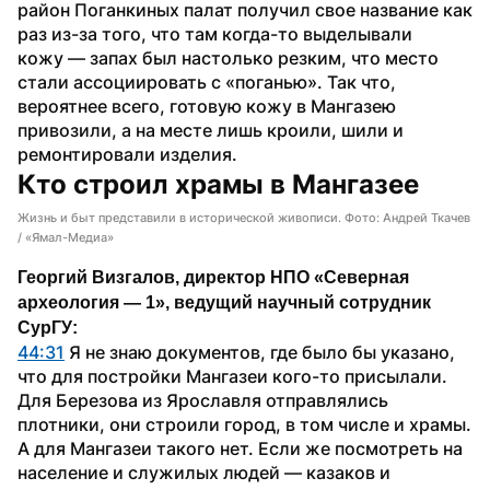
район Поганкиных палат получил свое название как 
раз из-за того, что там когда-то выделывали 
кожу — запах был настолько резким, что место 
стали ассоциировать с «поганью». Так что, 
вероятнее всего, готовую кожу в Мангазею 
привозили, а на месте лишь кроили, шили и 
ремонтировали изделия.
Кто строил храмы в Мангазее
Жизнь и быт представили в исторической живописи. Фото: Андрей Ткачев
/ «Ямал-Медиа»
Георгий Визгалов, директор НПО «Северная 
археология — 1», ведущий научный сотрудник 
СурГУ:
44:31
 Я не знаю документов, где было бы указано, 
что для постройки Мангазеи кого-то присылали. 
Для Березова из Ярославля отправлялись 
плотники, они строили город, в том числе и храмы. 
А для Мангазеи такого нет. Если же посмотреть на 
население и служилых людей — казаков и 