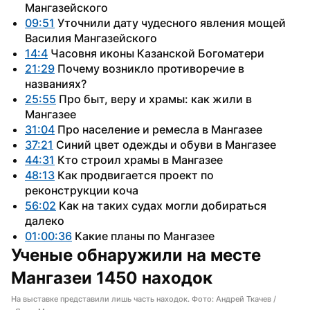
Мангазейского
09:51
 Уточнили дату чудесного явления мощей 
Василия Мангазейского
14:4
 Часовня иконы Казанской Богоматери
21:29
 Почему возникло противоречие в 
названиях?
25:55
 Про быт, веру и храмы: как жили в 
Мангазее
31:04
 Про население и ремесла в Мангазее
37:21
 Синий цвет одежды и обуви в Мангазее
44:31
 Кто строил храмы в Мангазее
48:13
 Как продвигается проект по 
реконструкции коча
56:02
 Как на таких судах могли добираться 
далеко
01:00:36
 Какие планы по Мангазее
Ученые обнаружили на месте 
Мангазеи 1450 находок
На выставке представили лишь часть находок. Фото: Андрей Ткачев /