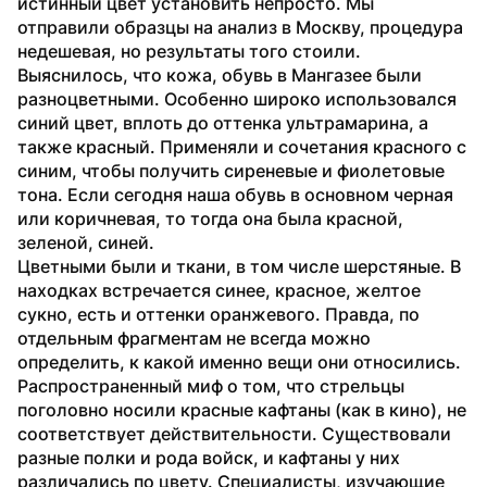
истинный цвет установить непросто. Мы 
отправили образцы на анализ в Москву, процедура 
недешевая, но результаты того стоили.
Выяснилось, что кожа, обувь в Мангазее были 
разноцветными. Особенно широко использовался 
синий цвет, вплоть до оттенка ультрамарина, а 
также красный. Применяли и сочетания красного с 
синим, чтобы получить сиреневые и фиолетовые 
тона. Если сегодня наша обувь в основном черная 
или коричневая, то тогда она была красной, 
зеленой, синей.
Цветными были и ткани, в том числе шерстяные. В 
находках встречается синее, красное, желтое 
сукно, есть и оттенки оранжевого. Правда, по 
отдельным фрагментам не всегда можно 
определить, к какой именно вещи они относились.
Распространенный миф о том, что стрельцы 
поголовно носили красные кафтаны (как в кино), не 
соответствует действительности. Существовали 
разные полки и рода войск, и кафтаны у них 
различались по цвету. Специалисты, изучающие 