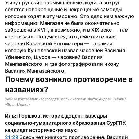
живут русские промышленные люди, а вокруг 
селятся новокрещеные и некрещеные самоеды, 
которые ходят в эту часовню. Это дало нам важную 
информацию: Мангазея не была окончательно 
заброшена в XVIII, а возможно, и в XIX веке — там 
кто-то жил. Получается, это действительно 
часовня Казанской Богоматери — та самая, 
которую Кушелевский назвал часовней Василия 
Убиенного, Шухов — часовней Василия 
Мангазейского, и где фотографировали икону 
Василия Мангазейского.
Почему возникло противоречие в 
названиях?
Ученые постарались воссоздать облик часовни. Фото: Андрей Ткачев /
«Ямал-Медиа»
Илья Горшков, историк, доцент кафедры 
социально-гуманитарного образования СурГПУ, 
кандидат исторических наук:
21:29 
Здесь нет никакого противоречия. Василий 