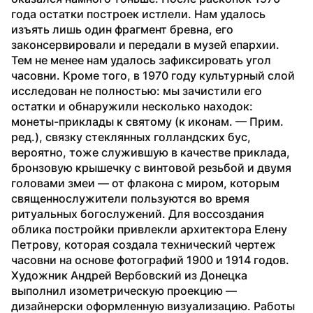
года остатки построек истлели. Нам удалось 
изъять лишь один фрагмент бревна, его 
законсервировали и передали в музей епархии. 
Тем не менее нам удалось зафиксировать угол 
часовни. Кроме того, в 1970 году культурный слой 
исследован не полностью: мы зачистили его 
остатки и обнаружили несколько находок: 
монеты-приклады к святому (к иконам. — Прим. 
ред.), связку стеклянных голландских бус, 
вероятно, тоже служившую в качестве приклада, 
бронзовую крышечку с винтовой резьбой и двумя 
головами змеи — от флакона с миром, которым 
священнослужители пользуются во время 
ритуальных богослужений. Для воссоздания 
облика постройки привлекли архитектора Елену 
Петрову, которая создала технический чертеж 
часовни на основе фотографий 1900 и 1914 годов. 
Художник Андрей Вербовский из Донецка 
выполнил изометрическую проекцию — 
дизайнерски оформленную визуализацию. Работы 