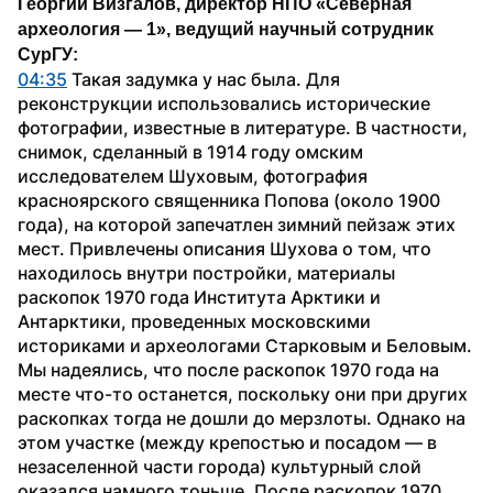
Георгий Визгалов, директор НПО «Северная 
археология — 1», ведущий научный сотрудник 
СурГУ:
04:35
 Такая задумка у нас была. Для 
реконструкции использовались исторические 
фотографии, известные в литературе. В частности, 
снимок, сделанный в 1914 году омским 
исследователем Шуховым, фотография 
красноярского священника Попова (около 1900 
года), на которой запечатлен зимний пейзаж этих 
мест. Привлечены описания Шухова о том, что 
находилось внутри постройки, материалы 
раскопок 1970 года Института Арктики и 
Антарктики, проведенных московскими 
историками и археологами Старковым и Беловым. 
Мы надеялись, что после раскопок 1970 года на 
месте что-то останется, поскольку они при других 
раскопках тогда не дошли до мерзлоты. Однако на 
этом участке (между крепостью и посадом — в 
незаселенной части города) культурный слой 
оказался намного тоньше. После раскопок 1970 