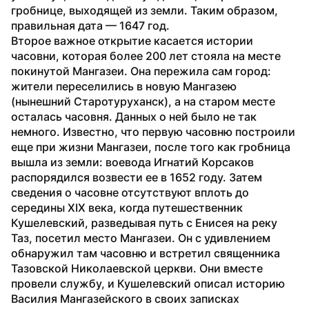
гробнице, выходящей из земли. Таким образом, 
правильная дата — 1647 год.
Второе важное открытие касается истории 
часовни, которая более 200 лет стояла на месте 
покинутой Мангазеи. Она пережила сам город: 
жители переселились в новую Мангазею 
(нынешний Старотуруханск), а на старом месте 
осталась часовня. Данных о ней было не так 
немного. Известно, что первую часовню построили 
еще при жизни Мангазеи, после того как гробница 
вышла из земли: воевода Игнатий Корсаков 
распорядился возвести ее в 1652 году. Затем 
сведения о часовне отсутствуют вплоть до 
середины XIX века, когда путешественник 
Кушелевский, разведывая путь с Енисея на реку 
Таз, посетил место Мангазеи. Он с удивлением 
обнаружил там часовню и встретил священника 
Тазовской Николаевской церкви. Они вместе 
провели службу, и Кушелевский описал историю 
Василия Мангазейского в своих записках 