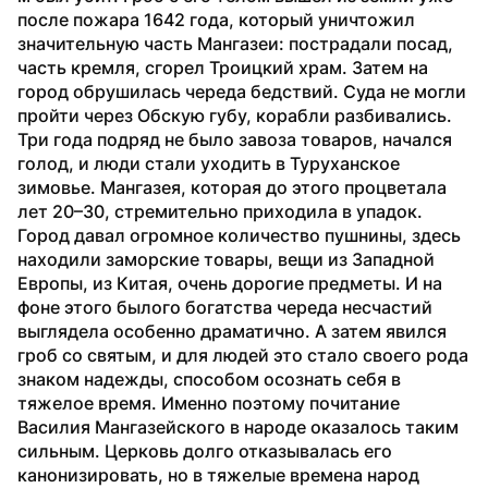
после пожара 1642 года, который уничтожил 
значительную часть Мангазеи: пострадали посад, 
часть кремля, сгорел Троицкий храм. Затем на 
город обрушилась череда бедствий. Суда не могли 
пройти через Обскую губу, корабли разбивались. 
Три года подряд не было завоза товаров, начался 
голод, и люди стали уходить в Туруханское 
зимовье. Мангазея, которая до этого процветала 
лет 20–30, стремительно приходила в упадок. 
Город давал огромное количество пушнины, здесь 
находили заморские товары, вещи из Западной 
Европы, из Китая, очень дорогие предметы. И на 
фоне этого былого богатства череда несчастий 
выглядела особенно драматично. А затем явился 
гроб со святым, и для людей это стало своего рода 
знаком надежды, способом осознать себя в 
тяжелое время. Именно поэтому почитание 
Василия Мангазейского в народе оказалось таким 
сильным. Церковь долго отказывалась его 
канонизировать, но в тяжелые времена народ 