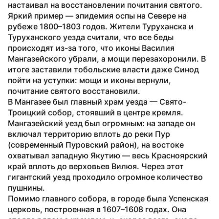
настаивал на восстановлении почитания святого. 
Яркий пример — эпидемия оспы на Севере на 
рубеже 1800–1803 годов. Жители Туруханска и 
Туруханского уезда считали, что все беды 
происходят из-за того, что иконы Василия 
Мангазейского убрали, а мощи перезахоронили. В 
итоге заставили тобольские власти даже Синод 
пойти на уступки: мощи и иконы вернули, 
почитание святого восстановили.
В Мангазее был главный храм уезда — Свято-
Троицкий собор, стоявший в центре кремля. 
Мангазейский уезд был огромным: на западе он 
включал территорию вплоть до реки Пур 
(современный Пуровский район), на востоке 
охватывал западную Якутию — весь Красноярский 
край вплоть до верховьев Вилюя. Через этот 
гигантский уезд проходило огромное количество 
пушнины.
Помимо главного собора, в городе была Успенская 
церковь, построенная в 1607–1608 годах. Она 