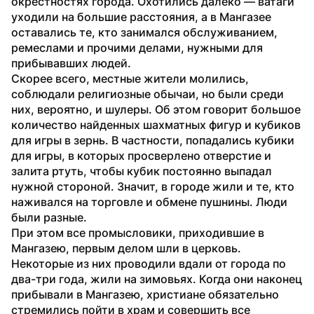
окрестностях города. Охотились далеко — ватаги 
уходили на большие расстояния, а в Мангазее 
оставались те, кто занимался обслуживанием, 
ремеслами и прочими делами, нужными для 
прибывавших людей.
Скорее всего, местные жители молились, 
соблюдали религиозные обычаи, но были среди 
них, вероятно, и шулеры. Об этом говорит большое 
количество найденных шахматных фигур и кубиков 
для игры в зернь. В частности, попадались кубики 
для игры, в которых просверлено отверстие и 
залита ртуть, чтобы кубик постоянно выпадал 
нужной стороной. Значит, в городе жили и те, кто 
наживался на торговле и обмене пушнины. Люди 
были разные.
При этом все промысловики, приходившие в 
Мангазею, первым делом шли в церковь. 
Некоторые из них проводили вдали от города по 
два-три года, жили на зимовьях. Когда они наконец 
прибывали в Мангазею, христиане обязательно 
стремились пойти в храм и совершить все 