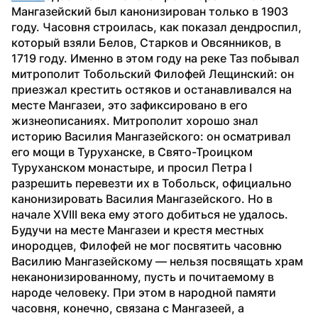
Мангазейский был канонизирован только в 1903 
году. Часовня строилась, как показал дендроспил, 
который взяли Белов, Старков и Овсянников, в 
1719 году. Именно в этом году на реке Таз побывал 
митрополит Тобольский Филофей Лещинский: он 
приезжал крестить остяков и останавливался на 
месте Мангазеи, это зафиксировано в его 
жизнеописаниях. Митрополит хорошо знал 
историю Василия Мангазейского: он осматривал 
его мощи в Туруханске, в Свято-Троицком 
Туруханском монастыре, и просил Петра I 
разрешить перевезти их в Тобольск, официально 
канонизировать Василия Мангазейского. Но в 
начале XVIII века ему этого добиться не удалось.
Будучи на месте Мангазеи и крестя местных 
инородцев, Филофей не мог посвятить часовню 
Василию Мангазейскому — нельзя посвящать храм 
неканонизированному, пусть и почитаемому в 
народе человеку. При этом в народной памяти 
часовня, конечно, связана с Мангазеей, а 