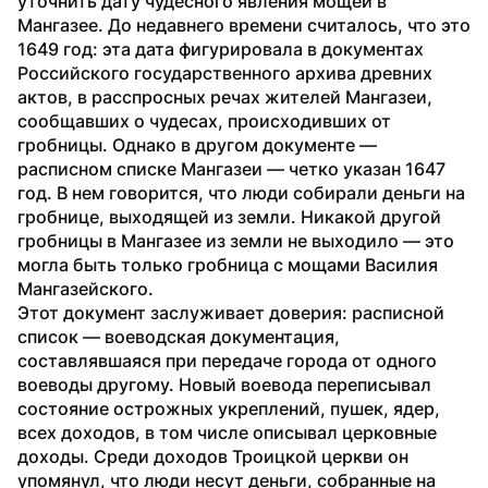
уточнить дату чудесного явления мощей в 
Мангазее. До недавнего времени считалось, что это 
1649 год: эта дата фигурировала в документах 
Российского государственного архива древних 
актов, в расспросных речах жителей Мангазеи, 
сообщавших о чудесах, происходивших от 
гробницы. Однако в другом документе — 
расписном списке Мангазеи — четко указан 1647 
год. В нем говорится, что люди собирали деньги на 
гробнице, выходящей из земли. Никакой другой 
гробницы в Мангазее из земли не выходило — это 
могла быть только гробница с мощами Василия 
Мангазейского.
Этот документ заслуживает доверия: расписной 
список — воеводская документация, 
составлявшаяся при передаче города от одного 
воеводы другому. Новый воевода переписывал 
состояние острожных укреплений, пушек, ядер, 
всех доходов, в том числе описывал церковные 
доходы. Среди доходов Троицкой церкви он 
упомянул, что люди несут деньги, собранные на 