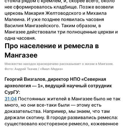
стояла рядом с кремлем, и, скорее всего, около 
нее сформировалось кладбище. Позже возвели 
церковь Макария Желтоводского и Михаила 
Малеина. И уже позднее появилась часовня 
Василия Мангазейского. Таким образом, в 
Мангазее действовали три полноценные церкви и 
одна часовня.
Про население и ремесла в 
Мангазее
Множество находок красноречиво рассказывает о жизни в Мангазее.
Фото: Андрей Ткачев / «Ямал-Медиа»
Георгий Визгалов, директор НПО «Северная 
археология — 1», ведущий научный сотрудник 
СурГУ:
31:04
 Постоянных жителей в Мангазее было не так 
много, но они все-таки были — этому есть 
доказательства. Например, мы знаем, что там 
держали скотину. В городе развивались ремесла: 
существовало косторезное ремесло, кожевенное 