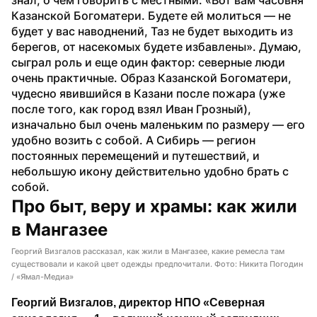
Казанской Богоматери. Будете ей молиться — не 
будет у вас наводнений, Таз не будет выходить из 
берегов, от насекомых будете избавлены». Думаю, 
сыграл роль и еще один фактор: северные люди 
очень практичные. Образ Казанской Богоматери, 
чудесно явившийся в Казани после пожара (уже 
после того, как город взял Иван Грозный), 
изначально был очень маленьким по размеру — его 
удобно возить с собой. А Сибирь — регион 
постоянных перемещений и путешествий, и 
небольшую икону действительно удобно брать с 
собой.
Про быт, веру и храмы: как жили 
в Мангазее
Георгий Визгалов рассказал, как жили в Мангазее, какие ремесла там
существовали и какой цвет одежды предпочитали. Фото: Никита Погодин
/ «Ямал-Медиа»
Георгий Визгалов, директор НПО «Северная 