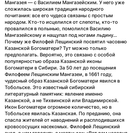
Мангазея — с Василием Мангазейским. У него уже 
сложилась широкая традиция народного 
почитания: все его чудеса связаны с простым 
народом. Кто-то исцелился от слепоты, кто-то 
провалился в полынью, помолился Василию 
Мангазейскому и нащупал под ногами льдину…
Почему же Филофей Лещинский посвятил часовню 
Казанской Богоматери? Тут можно только 
предполагать. Вероятно, это связано с особой 
популярностью образа Казанской иконы 
Богоматери в Сибири. За 50 лет до посещения 
Филофеем Лещинским Мангазеи, в 1661 году, 
чудесный образ Казанской Богоматери явился в 
Тобольске. Это известный сибирский 
литературный памятник: явление именно 
Казанской, а не Тихвинской или Владимирской. 
Икон Богоматери огромное количество, но в 
Тобольске явилась Казанская. По преданию, она 
спасла жителей от наводнений и расплодившихся 
кровососущих насекомых. Филофей Лещинский 
знал, о чем говорить с местными: «Вот вам часовня 