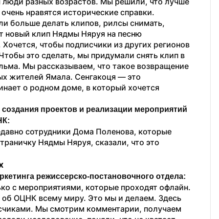
 люди разных возрастов. Мы решили, что лучше 
чень нравятся исторические справки. 
ли больше делать клипов, рилсы снимать, 
т новый клип Нядмы Няруя на песню 
. Хочется, чтобы подписчики из других регионов 
тобы это сделать, мы придумали снять клип в 
ьма. Мы рассказываем, что такое возвращение 
ых жителей Ямала. Сенгакоця — это 
инает о родном доме, в который хочется 
создания проектов и реализации мероприятий 
НК:
едавно сотрудники Дома Поленова, которые 
раничку Нядмы Няруя, сказали, что это 
х 
ркетинга режиссерско-постановочного отдела:
ко с мероприятиями, которые проходят офлайн. 
об ОЦНК всему миру. Это мы и делаем. Здесь 
счиками. Мы смотрим комментарии, получаем 