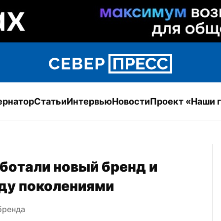
ернатор
Статьи
Интервью
Новости
Проект «Наши 
ботали новый бренд и 
ду поколениями
бренда