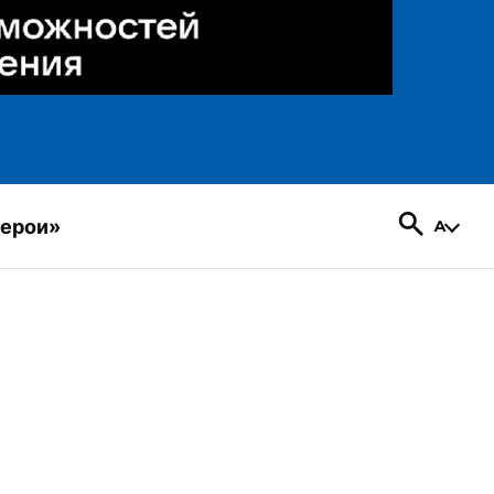
герои»