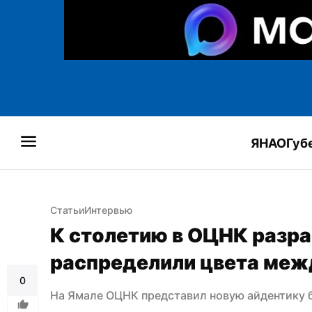
ЯНАО
Губ
Статьи
Интервью
К столетию в ОЦНК разра
распределили цвета меж
0
На Ямале ОЦНК представил новую айдентику 