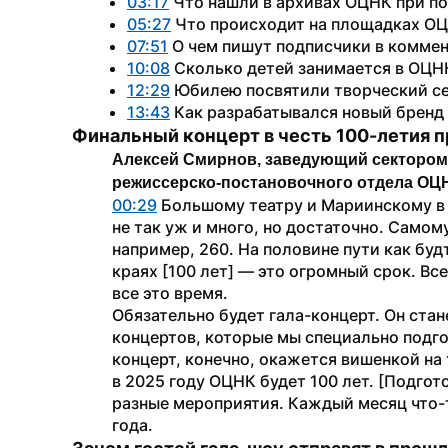
03:17
 Что нашли в архивах ОЦНК при п
05:27
 Что происходит на площадках ОЦ
07:51
 О чем пишут подписчики в коммен
10:08
 Сколько детей занимается в ОЦН
12:29
 Юбилею посвятили творческий се
13:43
 Как разрабатывался новый брен
Финальный концерт в честь 100-летия п
Алексей Смирнов, заведующий сектором 
режиссерско-постановочного отдела ОЦ
00:29
 Большому театру и Мариинскому в р
не так уж и много, но достаточно. Самом
например, 260. На половине пути как будт
краях [100 лет] — это огромный срок. Вс
все это время.
Обязательно будет гала-концерт. Он ста
концертов, которые мы специально подго
концерт, конечно, окажется вишенкой на т
в 2025 году ОЦНК будет 100 лет. [Подгот
разные мероприятия. Каждый месяц что-то
года.