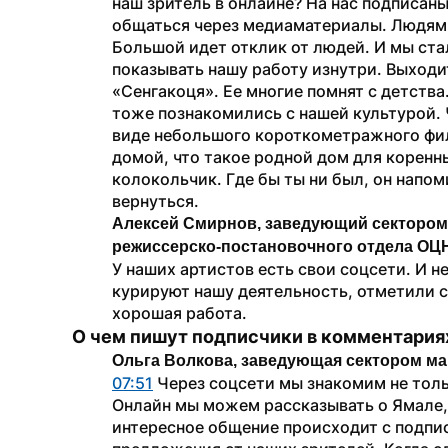
наш зритель в онлайне? На нас подписаны
общаться через медиаматериалы. Людям о
Большой идет отклик от людей. И мы ста
показывать нашу работу изнутри. Выходи
«Сенгакоця». Ее многие помнят с детства
тоже познакомились с нашей культурой. Ч
виде небольшого короткометражного фил
домой, что такое родной дом для коренн
колокольчик. Где бы ты ни был, он напом
вернуться.
Алексей Смирнов, заведующий сектором 
режиссерско-постановочного отдела ОЦ
У наших артистов есть свои соцсети. И н
курируют нашу деятельность, отметили ст
хорошая работа.
О чем пишут подписчики в комментария
Ольга Волкова, заведующая сектором ма
07:51
 Через соцсети мы знакомим не толь
Онлайн мы можем рассказывать о Ямале, 
интересное общение происходит с подпи