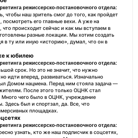
лое
ркетинга режиссерско-постановочного отдела:
 чтобы наш зритель смог до того, как пройдет 
 посмотреть его главные вехи. А уже на 
 что происходит сейчас и как мы вступаем в 
готовлены разные локации. Мы хотим создать 
 в ту или иную «историю», думал, что он в 
ке к юбилею
ркетинга режиссерско-постановочного отдела:
ьшой срок. Но это не значит, что нужно 
но идти вперед, развиваться. Изначально 
ыл Домом нацмена. Перед ним стояла задача — 
ителям. После этого только ОЦНК стал 
 Много чего было в ОЦНК, учреждение 
Здесь был и спортзал, да. Все, что 
ммерсивных площадках.
оцсетях
ркетинга режиссерско-постановочного отдела:
есно узнать, кто же наш подписчик в соцсетях, 