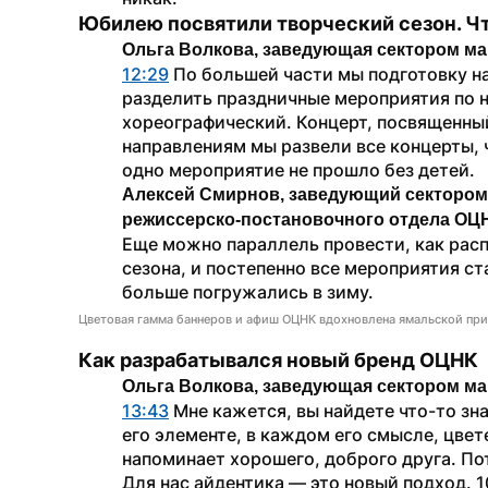
Юбилею посвятили творческий сезон. Чт
Ольга Волкова, заведующая сектором ма
12:29
 По большей части мы подготовку на
разделить праздничные мероприятия по н
хореографический. Концерт, посвященный
направлениям мы развели все концерты, ч
одно мероприятие не прошло без детей.
Алексей Смирнов, заведующий сектором 
режиссерско-постановочного отдела ОЦ
Еще можно параллель провести, как расп
сезона, и постепенно все мероприятия ст
больше погружались в зиму.
Цветовая гамма баннеров и афиш ОЦНК вдохновлена ямальской при
Как разрабатывался новый бренд ОЦНК
Ольга Волкова, заведующая сектором ма
13:43
 Мне кажется, вы найдете что-то зн
его элементе, в каждом его смысле, цвете.
напоминает хорошего, доброго друга. Пот
Для нас айдентика — это новый подход. 10