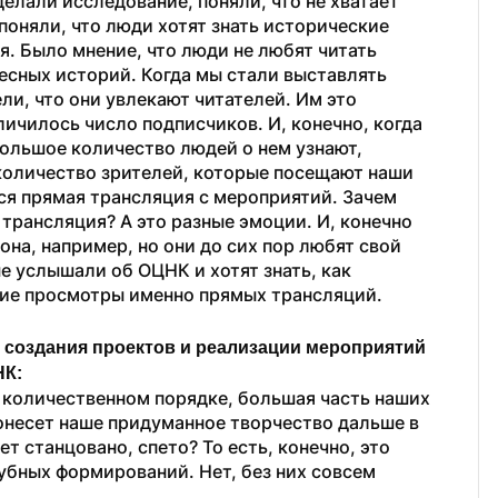
елали исследование, поняли, что не хватает 
оняли, что люди хотят знать исторические 
. Было мнение, что люди не любят читать 
есных историй. Когда мы стали выставлять 
и, что они увлекают читателей. Им это 
личилось число подписчиков. И, конечно, когда 
ольшое количество людей о нем узнают, 
количество зрителей, которые посещают наши 
тся прямая трансляция с мероприятий. Зачем 
 трансляция? А это разные эмоции. И, конечно 
она, например, но они до сих пор любят свой 
е услышали об ОЦНК и хотят знать, как 
шие просмотры именно прямых трансляций.
создания проектов и реализации мероприятий 
НК:
в количественном порядке, большая часть наших 
онесет наше придуманное творчество дальше в 
 станцовано, спето? То есть, конечно, это 
лубных формирований. Нет, без них совсем 