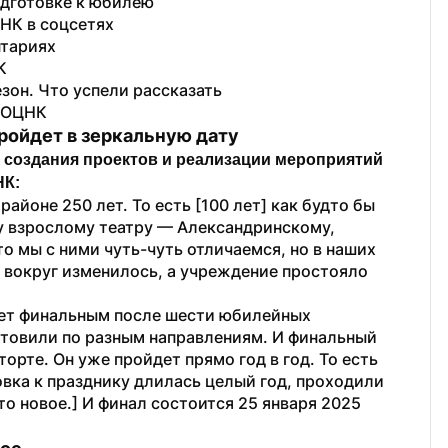
одготовке к юбилею
НК в соцсетях
тариях 
К
зон. Что успели рассказать
д ОЦНК
ройдет в зеркальную дату
создания проектов и реализации мероприятий 
НК:
айоне 250 лет. То есть [100 лет] как будто бы 
у взрослому театру — Александринскому, 
о мы с ними чуть-чуть отличаемся, но в наших 
е вокруг изменилось, а учреждение простояло 
нет финальным после шести юбилейных 
товили по разным направлениям. И финальный 
орте. Он уже пройдет прямо год в год. То есть 
овка к празднику длилась целый год, проходили 
 новое.] И финал состоится 25 января 2025 