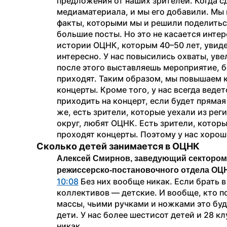
предложения от наших зрителей. Когда сд
медиаматериала, и мы его добавили. Мы п
факты, которыми мы и решили поделиться
большие посты. Но это не касается интер
истории ОЦНК, которым 40–50 лет, увидел
интересно. У нас повысились охваты, уве
после этого выставляешь мероприятие, б
приходят. Таким образом, мы повышаем 
концерты. Кроме того, у нас всегда веде
приходить на концерт, если будет прямая
же, есть зрители, которые уехали из реги
округ, любят ОЦНК. Есть зрители, которы
проходят концерты. Поэтому у нас хоро
Сколько детей занимается в ОЦНК
Алексей Смирнов, заведующий сектором 
режиссерско-постановочного отдела ОЦ
10:08
 Без них вообще никак. Если брать 
коллективов — детские. И вообще, кто п
массы, чьими ручками и ножками это будет
дети. У нас более шестисот детей и 28 к
никак.