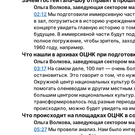
Зачем гостей гала-шоу отправят в прош
Ольга Волкова, заведующая сектором ма
02:12
 Мы подготовили иммерсивную часть,
в зал, погрузиться в историю учреждения,
концерте увидеть главную историю о том,
будущее. В иммерсивной части будут под
полное погружение, чтобы зритель, заходя
1960 году, например.
Что нашли в архивах ОЦНК при подготов
Ольга Волкова, заведующая сектором ма
03:17
 На самом деле, 100 лет — очень бол
остановиться. Это говорит о том, что нуж
Окружной центр национальных культур б
помогать оленеводам и другим местным ж
большим центром национальных культур.
трансформировалось под разные периоды. 
происходило, можно будет увидеть на и
Что происходит на площадках ОЦНК в с
Ольга Волкова, заведующая сектором ма
05:27
 Мы провели анализ. Нам было интер