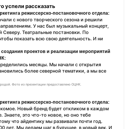
о успели рассказать
ркетинга режиссерско-постановочного отдела:
чали с нового творческого сезона и решили 
аправлениям. У нас был музыкальный концерт, 
 Северу. Театральные постановки. По 
тобы показать всю свою деятельность. И ни 
создания проектов и реализации мероприятий 
НК:
ределились месяцы. Мы начали с открытия 
ановились более северной тематики, а мы все 
родой. Фото из презентации предоставлено ОЦНК.
ркетинга режиссерско-постановочного отдела:
акомое. Новый бренд будет откликом в каждом 
 Знаете, это что-то новое, но оно тебе 
ому что айдентику мы развивали почти год. 
0 лет. Мы делаем шаг в будущее, в новый век. И 