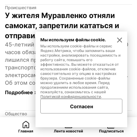
Происшествия
У жителя Муравленко отняли 
самокат, запретили кататься и 
отправили работать
Мы используем файлы cookie.
45-летний житель Муравленко получил 320 
Мы используем cookie-файлы и сервис
Яндекс.Метрика, чтобы запомнить ваши
часов обязательных работ и на два года 
настройки, анализировать посещаемость и
лишился права управлять механическим 
работу сайта, повышать его
эффективность. Вы можете отказаться от
транспортом за пьяную езду на 
использования cookie-файлов, отключив
самостоятельно эту опцию в настройках
электросамокате, а также самого самоката. 
браузера. Сохраненные cookie-файлы
Об этом сообщила прокуратура ЯНАО.
можно удалить в любое время. Перед
продолжением использования сайта,
Подробнее 
>
пожалуйста, ознакомьтесь с нашей
Политикой конфиденциальности
.
Согласен
Общество
Вместо реабилитации — 
увольнение: прокуратура 