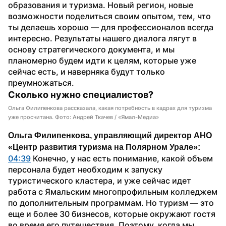
образования и туризма. Новый регион, новые 
возможности поделиться своим опытом, тем, что 
ты делаешь хорошо — для профессионалов всегда 
интересно. Результаты нашего диалога лягут в 
основу стратегического документа, и мы 
планомерно будем идти к целям, которые уже 
сейчас есть, и наверняка будут только 
преумножаться.
Сколько нужно специалистов?
Ольга Филипенкова рассказала, какая потребность в кадрах для туризма
уже просчитана. Фото: Андрей Ткачев / «Ямал-Медиа»
Ольга Филипенкова, управляющий директор АНО 
«Центр развития туризма на Полярном Урале»:
04:39
 Конечно, у нас есть понимание, какой объем 
персонала будет необходим к запуску 
туристического кластера, и уже сейчас идет 
работа с Ямальским многопрофильным колледжем 
по дополнительным программам. Но туризм — это 
еще и более 30 бизнесов, которые окружают гостя 
во время его путешествия. Поэтому, когда мы 