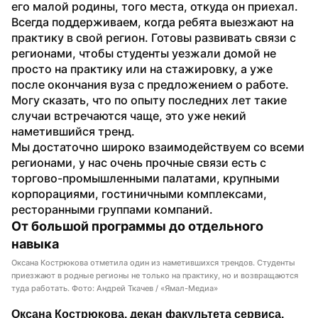
его малой родины, того места, откуда он приехал. 
Всегда поддерживаем, когда ребята выезжают на 
практику в свой регион. Готовы развивать связи с 
регионами, чтобы студенты уезжали домой не 
просто на практику или на стажировку, а уже 
после окончания вуза с предложением о работе. 
Могу сказать, что по опыту последних лет такие 
случаи встречаются чаще, это уже некий 
наметившийся тренд.
Мы достаточно широко взаимодействуем со всеми 
регионами, у нас очень прочные связи есть с 
торгово-промышленными палатами, крупными 
корпорациями, гостиничными комплексами, 
ресторанными группами компаний.
От большой программы до отдельного 
навыка
Оксана Кострюкова отметила один из наметившихся трендов. Студенты
приезжают в родные регионы не только на практику, но и возвращаются
туда работать. Фото: Андрей Ткачев / «Ямал-Медиа»
Оксана Кострюкова, декан факультета сервиса, 