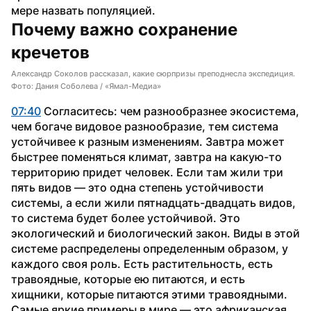
мере назвать популяцией.
Почему важно сохранение 
кречетов
Александр Соколов рассказал, какие сюрпризы преподнесла экспедиция.
Фото: Дания Соболева / «Ямал-Медиа»
07:40
 Согласитесь: чем разнообразнее экосистема, 
чем богаче видовое разнообразие, тем система 
устойчивее к разным изменениям. Завтра может 
быстрее поменяться климат, завтра на какую-то 
территорию придет человек. Если там жили три 
пять видов — это одна степень устойчивости 
системы, а если жили пятнадцать-двадцать видов, 
то система будет более устойчивой. Это 
экологический и биологический закон. Виды в этой 
системе распределены определенным образом, у 
каждого своя роль. Есть растительность, есть 
травоядные, которые ею питаются, и есть 
хищники, которые питаются этими травоядными. 
Самые яркие примеры в мире — это африканская 