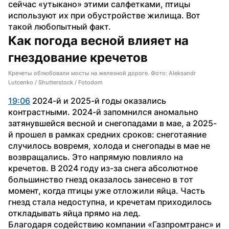
сейчас «утыкано» этими салфетками, птицы 
используют их при обустройстве жилища. Вот 
такой любопытный факт.
Как погода весной влияет на 
гнездование кречетов
Кречеты облюбовали мосты на железной дороге. Фото: Aleksandr
Lutcenko / Shutterstock / Fotodom
19:06
 2024-й и 2025-й годы оказались 
контрастными. 2024-й запомнился аномально 
затянувшейся весной и снегопадами в мае, а 2025-
й прошел в рамках средних сроков: снеготаяние 
случилось вовремя, холода и снегопады в мае не 
возвращались. Это напрямую повлияло на 
кречетов. В 2024 году из-за снега абсолютное 
большинство гнезд оказалось занесено в тот 
момент, когда птицы уже отложили яйца. Часть 
гнезд стала недоступна, и кречетам приходилось 
откладывать яйца прямо на лед.
Благодаря содействию компании «Газпромтранс» и 