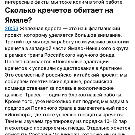
интересные факты мы тоже копим в этой работе.
Сколько кречетов обитает на 
Ямале?
26:53
 Железная дорога — это наш флагманский 
проект, которому уделяется большое внимание. 
Третий год мы ведем работу по изучению экологии 
кречета в западной части Ямало-Ненецкого округа 
в рамках гранта Российского научного фонда. 
Проект называется «Локальные адаптации 
кречетов к условиям существования в Арктике». 
Это совместный российско-китайский проект: мы 
собираем генетические данные, российская 
команда отвечает за полевые экологические 
данные. Трасса — один из блоков нашей работы. 
Кроме того, уже несколько лет подряд мы ездим в 
предгорья Полярного Урала в замечательный парк 
«Ингилор», где тоже успешно гнездятся кречеты. 
Там мы изучаем группировку из порядка 10–12 пар 
и ежегодно проверяем их гнезда. Отдельно хочется 
отметить Светлану Мечникову, которую мы очень 