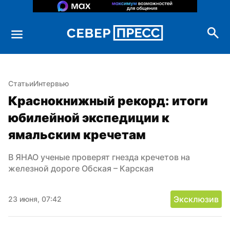
Статьи
Интервью
Краснокнижный рекорд: итоги 
юбилейной экспедиции к 
ямальским кречетам
В ЯНАО ученые проверят гнезда кречетов на 
железной дороге Обская – Карская
Эксклюзив
23 июня, 07:42