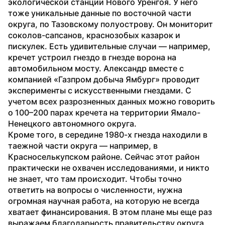
экологической станции Нового Уренгоя. У него 
тоже уникальные данные по восточной части 
округа, по Тазовскому полуострову. Он мониторит 
соколов-сапсанов, краснозобых казарок и 
пискулек. Есть удивительные случаи — например, 
кречет устроил гнездо в гнезде ворона на 
автомобильном мосту. Александр вместе с 
компанией «Газпром добыча Ямбург» проводит 
эксперименты с искусственными гнездами. С 
учетом всех разрозненных данных можно говорить 
о 100–200 парах кречета на территории Ямало-
Ненецкого автономного округа.
Кроме того, в середине 1980-х гнезда находили в 
таежной части округа — например, в 
Красноселькупском районе. Сейчас этот район 
практически не охвачен исследованиями, и никто 
не знает, что там происходит. Чтобы точно 
ответить на вопросы о численности, нужна 
огромная научная работа, на которую не всегда 
хватает финансирования. В этом плане мы еще раз 
выражаем благодарность правительству округа, 