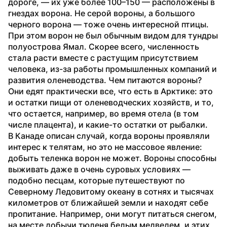
дороге, — их уже более 100–150 — расположены в 
гнездах ворона. Не серой вороны, а большого 
черного ворона — тоже очень интересной птицы. 
При этом ворон не был обычным видом для тундры 
полуострова Ямал. Скорее всего, численность 
стала расти вместе с растущим присутствием 
человека, из-за работы промышленных компаний и 
развития оленеводства. Чем питаются вороны? 
Они едят практически все, что есть в Арктике: это 
и остатки пищи от оленеводческих хозяйств, и то, 
что остается, например, во время отела (в том 
числе плацента), и какие-то остатки от рыбалки.
В Канаде описан случай, когда вороны проявляли 
интерес к телятам, но это не массовое явление: 
добыть теленка ворон не может. Вороны способны 
выживать даже в очень суровых условиях — 
подобно песцам, которые путешествуют по 
Северному Ледовитому океану в сотнях и тысячах 
километров от ближайшей земли и находят себе 
пропитание. Например, они могут питаться снегом, 
на месте добычи тюленя белым медведем, и этих 