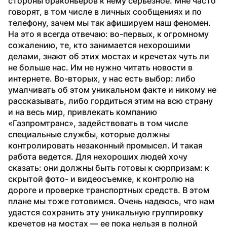
стороны браконьеров к нему серьезное. Мне часто 
говорят, в том числе в личных сообщениях и по 
телефону, зачем мы так афишируем наш феномен. 
На это я всегда отвечаю: во-первых, к огромному 
сожалению, те, кто занимается нехорошими 
делами, знают об этих мостах и кречетах чуть ли 
не больше нас. Им не нужно читать новости в 
интернете. Во-вторых, у нас есть выбор: либо 
умалчивать об этом уникальном факте и никому не 
рассказывать, либо гордиться этим на всю страну 
и на весь мир, привлекать компанию 
«Газпромтранс», задействовать в том числе 
специальные службы, которые должны 
контролировать незаконный промысел. И такая 
работа ведется. Для нехороших людей хочу 
сказать: они должны быть готовы к сюрпризам: к 
скрытой фото- и видеосъемке, к контролю на 
дороге и проверке транспортных средств. В этом 
плане мы тоже готовимся. Очень надеюсь, что нам 
удастся сохранить эту уникальную группировку 
кречетов на мостах — ее пока нельзя в полной 