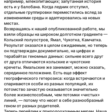
например, млекопитающих; запутанная история 
есть и у балобана. Когда ледник отступил, 
отдельные группировки переместились вслед за 
изменениями среды и адаптировались на новых 
местах.
Возвращаясь к нашей опубликованной работе, мы 
взяли образцы на широком долготном градиенте — 
Кольский полуостров, Ямал, Чукотка, Камчатка. 
Результат оказался в целом ожидаемым, но теперь 
он подтвержден документально, на цифрах и 
терабайтах геномных данных: сильнее всего друг 
от друга отличаются кольские и чукотские 
кречеты. Ямальские же занимают, можно сказать, 
серединное положение. Есть еще эффект 
географического гетерозиса: когда встречаются и 
спариваются особи из разных популяций, их 
потомство зачастую оказывается значительно 
более жизнеспособным, чем потомки «чистых» 
линий, — потому что несет в себе разнообразный 
геном от разных родителей.
Теперь перейдем к природоохранным мерам. Наша 