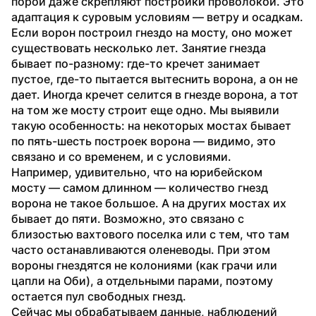
порой даже скрепляют постройки проволокой. Это 
адаптация к суровым условиям — ветру и осадкам. 
Если ворон построил гнездо на мосту, оно может 
существовать несколько лет. Занятие гнезда 
бывает по-разному: где-то кречет занимает 
пустое, где-то пытается вытеснить ворона, а он не 
дает. Иногда кречет селится в гнезде ворона, а тот 
на том же мосту строит еще одно. Мы выявили 
такую особенность: на некоторых мостах бывает 
по пять-шесть построек ворона — видимо, это 
связано и со временем, и с условиями.
Например, удивительно, что на юрибейском 
мосту — самом длинном — количество гнезд 
ворона не такое большое. А на других мостах их 
бывает до пяти. Возможно, это связано с 
близостью вахтового поселка или с тем, что там 
часто останавливаются оленеводы. При этом 
вороны гнездятся не колониями (как грачи или 
цапли на Оби), а отдельными парами, поэтому 
остается пул свободных гнезд.
Сейчас мы обрабатываем данные, наблюдений 