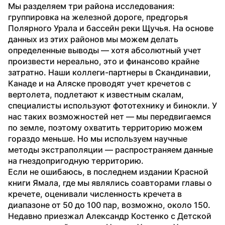
Мы разделяем три района исследования: 
группировка на железной дороге, предгорья 
Полярного Урала и бассейн реки Щучья. На основе 
данных из этих районов мы можем делать 
определенные выводы — хотя абсолютный учет 
произвести нереально, это и финансово крайне 
затратно. Наши коллеги-партнеры в Скандинавии, 
Канаде и на Аляске проводят учет кречетов с 
вертолета, подлетают к известным скалам, 
специалисты используют фототехнику и бинокли. У 
нас таких возможностей нет — мы передвигаемся 
по земле, поэтому охватить территорию можем 
гораздо меньше. Но мы используем научные 
методы экстраполяции — распространяем данные 
на гнездопригодную территорию.
Если не ошибаюсь, в последнем издании Красной 
книги Ямала, где мы являлись соавторами главы о 
кречете, оценивали численность кречета в 
диапазоне от 50 до 100 пар, возможно, около 150. 
Недавно приезжал Александр Костенко с Детской 