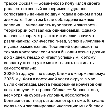
трассе Обская — Бованенково получился своего 
рода естественный эксперимент: удалось 
сопоставить данные по двум годам в одном и том 
же месте. При этом были соблюдены важные 
условия — численность куропатки и занятость 
территории оставались одинаковыми. Однако 
ключевые параметры статистически значимо 
различались: количество гнезд, успех вылупления 
и успех размножения. Последний оценивают по 
такому критерию: если хотя бы один птенец дожил 
до 37 дней, гнездо считают успешным, к этому 
возрасту птенец уже может начать выживать 
самостоятельно.
2026-й год, судя по всему, ближе к «нормальному» 
2025-му. Хотя в восточной части округа в мае 
были снегопады, места гнездования кречетов они 
не затронули. На трассе Обская — Бованенково, 
несмотря на суровые условия, абсолютное 
большинство гнезд осталось открытыми. В начале 
июля нами запланирована инспекция: мы объедем 