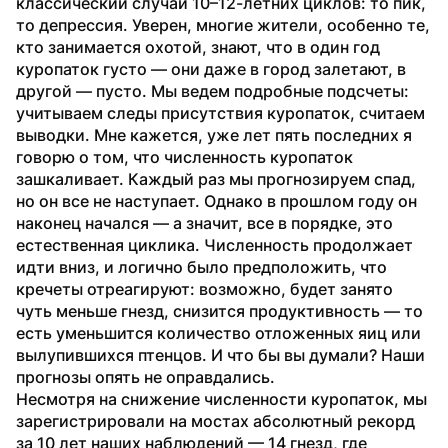
классический случай 10–12-летних циклов: то пик, 
то депрессия. Уверен, многие жители, особенно те, 
кто занимается охотой, знают, что в один год 
куропаток густо — они даже в город залетают, в 
другой — пусто. Мы ведем подробные подсчеты: 
учитываем следы присутствия куропаток, считаем 
выводки. Мне кажется, уже лет пять последних я 
говорю о том, что численность куропаток 
зашкаливает. Каждый раз мы прогнозируем спад, 
но он все не наступает. Однако в прошлом году он 
наконец начался — а значит, все в порядке, это 
естественная циклика. Численность продолжает 
идти вниз, и логично было предположить, что 
кречеты отреагируют: возможно, будет занято 
чуть меньше гнезд, снизится продуктивность — то 
есть уменьшится количество отложенных яиц или 
вылупившихся птенцов. И что бы вы думали? Наши 
прогнозы опять не оправдались.
Несмотря на снижение численности куропаток, мы 
зарегистрировали на мостах абсолютный рекорд 
за 10 лет наших наблюдений — 14 гнезд, где 