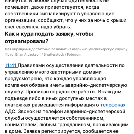
начнутся. В любом случае бдительность не 
помешает, даже приветствуется, когда 
собственники сигнализируют в управляющие 
организации, сообщают, что у них за ночь с крыши 
снег свесился, надо убрать.
Как и куда подать заявку, чтобы 
отреагировали?
Для обращения достаточно позвонить в аварийно-диспетчерскую службу.
Фото: Brian A Jackson / Shutterstock / Fotodom
11:41 
Правилами осуществления деятельности по 
управлению многоквартирными домами 
предусмотрено, что каждая управляющая 
компания обязана иметь аварийно-диспетчерскую 
службу. Прописан порядок ее работы. В каждом 
подъезде либо в иных доступных местах в 
платежках размещается информация о
 телефонах 
АДС. Звонок на телефон аварийно-диспетчерской 
службы осуществляется собственником, 
нанимателем, любым гражданином, проживающим 
в доме. Заявка регистрируется, сообщается ее 