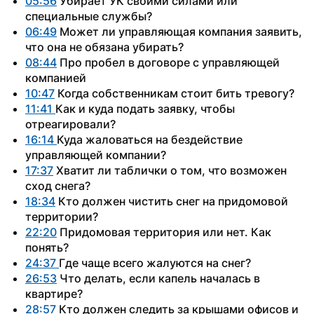
05:56
 Убирает УК своими силами или 
специальные службы?
06:49
 Может ли управляющая компания заявить, 
что она не обязана убирать?
08:44
 Про пробел в договоре с управляющей 
компанией
10:47
 Когда собственникам стоит бить тревогу?
11:41 
Как и куда подать заявку, чтобы 
отреагировали?
16:14 
Куда жаловаться на бездействие 
управляющей компании?
17:37
 Хватит ли таблички о том, что возможен 
сход снега?
18:34
 Кто должен чистить снег на придомовой 
территории?
22:20
 Придомовая территория или нет. Как 
понять?
24:37 
Где чаще всего жалуются на снег?
26:53
 Что делать, если капель началась в 
квартире?
28:57 
Кто должен следить за крышами офисов и 