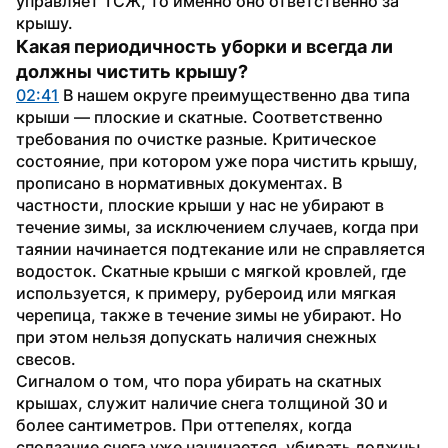
управляет ТСЖ, то именно оно ответственно за 
крышу.
Какая периодичность уборки и всегда ли 
должны чистить крышу?
02:41
 В нашем округе преимущественно два типа 
крыши — плоские и скатные. Соответственно 
требования по очистке разные. Критическое 
состояние, при котором уже пора чистить крышу, 
прописано в нормативных документах. В 
частности, плоские крыши у нас не убирают в 
течение зимы, за исключением случаев, когда при 
таянии начинается подтекание или не справляется 
водосток. Скатные крыши с мягкой кровлей, где 
используется, к примеру, рубероид или мягкая 
черепица, также в течение зимы не убирают. Но 
при этом нельзя допускать наличия снежных 
свесов.
Сигналом о том, что пора убирать на скатных 
крышах, служит наличие снега толщиной 30 и 
более сантиметров. При оттепелях, когда 
сползание снега уже начинается, убирать должны 