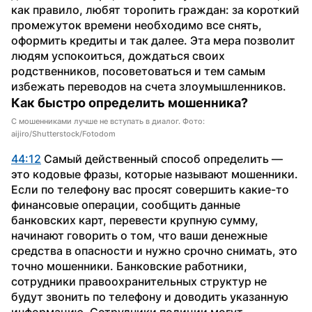
как правило, любят торопить граждан: за короткий 
промежуток времени необходимо все снять, 
оформить кредиты и так далее. Эта мера позволит 
людям успокоиться, дождаться своих 
родственников, посоветоваться и тем самым 
избежать переводов на счета злоумышленников.
Как быстро определить мошенника?
С мошенниками лучше не вступать в диалог. Фото:
aijiro/Shutterstock/Fotodom
44:12
 Самый действенный способ определить — 
это кодовые фразы, которые называют мошенники. 
Если по телефону вас просят совершить какие-то 
финансовые операции, сообщить данные 
банковских карт, перевести крупную сумму, 
начинают говорить о том, что ваши денежные 
средства в опасности и нужно срочно снимать, это 
точно мошенники. Банковские работники, 
сотрудники правоохранительных структур не 
будут звонить по телефону и доводить указанную 
информацию. Сотрудники полиции могут 