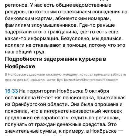
регионов. У нас есть общие ведомственные 
ресурсы, по которым отслеживаем совпадения по 
банковским картам, абонентским номерам, 
фамилиям злоумышленников. Где-то раньше 
задержали этого гражданина, где-то есть еще 
какая-то информация. Безусловно, мы делимся, 
коллеги не отказывают в помощи, потому что это 
наш общий труд.
Подробности задержания курьера в 
Ноябрьске
В Ноябрьске задержали пожилую женщину, которая приехала забирать
деньги для мошенников. Фото: Ilya_Kuznetsov/Shutterstock/Fotodom
16:33
 На территории Ноябрьска 9 октября 
остановлена 67-летняя пенсионерка, приехавшая 
из Оренбургской области. Она была опрошена и 
пояснила, что в интернете неизвестный человек 
предложил ей заработать: ездить по регионам, 
получать от граждан денежные средства. Это 
значительные суммы, к примеру, в Ноябрьске — 