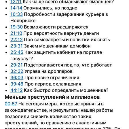
12:11
 Как чаще всего обманывают ямальцев?
14:14
 Опомнились, но поздно
16:33
 Подробности задержания курьера в 
Ноябрьске
19:30
 Возможности расширяются
21:10
 Про вероятность вернуть деньги
22:12
 Про самозапреты и попытки их снять
23:31
 Зачем мошенникам домофон
25:45
 Как защитить кабинет на портале 
госуслуг?
29:21
 Подстраиваются под то, что работает
32:32
 Управа на дропперов
36:03
 Про новые ограничения
39:48
 Про период охлаждения
44:12
 Как быстро определить мошенника?
Меньше преступлений и миллионов
00:57
 На сегодня меры, которые приняты в 
законодательстве, и результаты нашей работы 
позволили снизить количество таких 
преступлений, по сравнению с аналогичным 
периодом прошлого года, практически на 27%. По 