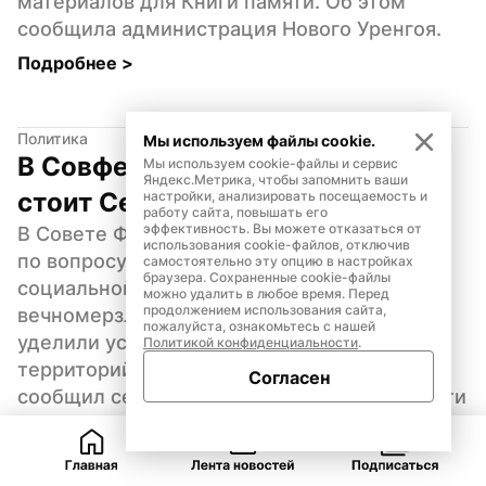
материалов для Книги памяти. Об этом 
сообщила администрация Нового Уренгоя.
Подробнее 
>
Политика
Мы используем файлы cookie.
В Совфеде обсудили то, на чем 
Мы используем cookie-файлы и сервис
Яндекс.Метрика, чтобы запомнить ваши
стоит Север
настройки, анализировать посещаемость и
работу сайта, повышать его
эффективность. Вы можете отказаться от
В Совете Федерации прошел круглый стол 
использования cookie-файлов, отключив
по вопросу эксплуатации жилья и объектов 
самостоятельно эту опцию в настройках
браузера. Сохраненные cookie-файлы
социальной инфраструктуры на 
можно удалить в любое время. Перед
продолжением использования сайта,
вечномерзлых грунтах. Особое внимание 
пожалуйста, ознакомьтесь с нашей
уделили успешным практикам северных 
Политикой конфиденциальности
.
территорий, в том числе Ямала. Об этом 
Согласен
сообщил сенатор от законодательной власти 
округа Алексей Ситников.
Подробнее 
>