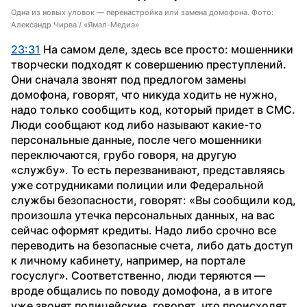
Одна из новых уловок — перенастройка или замена домофона. Фото:
Александр Чирва / «Ямал-Медиа»
23:31
 На самом деле, здесь все просто: мошенники 
творчески подходят к совершению преступлений. 
Они сначала звонят под предлогом замены 
домофона, говорят, что никуда ходить не нужно, 
надо только сообщить код, который придет в СМС. 
Люди сообщают код либо называют какие-то 
персональные данные, после чего мошенники 
переключаются, грубо говоря, на другую 
«службу». То есть перезванивают, представляясь 
уже сотрудниками полиции или Федеральной 
службы безопасности, говорят: «Вы сообщили код, 
произошла утечка персональных данных, на вас 
сейчас оформят кредиты. Надо либо срочно все 
переводить на безопасные счета, либо дать доступ 
к личному кабинету, например, на портале 
госуслуг». Соответственно, люди теряются — 
вроде общались по поводу домофона, а в итоге 
уже звонят полицейские, говорят, что происходят 