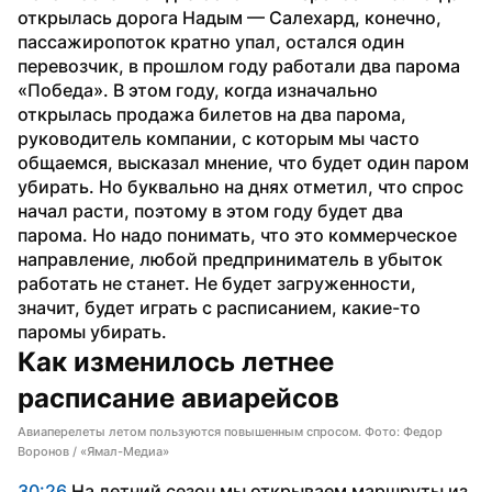
открылась дорога Надым — Салехард, конечно, 
пассажиропоток кратно упал, остался один 
перевозчик, в прошлом году работали два парома 
«Победа». В этом году, когда изначально 
открылась продажа билетов на два парома, 
руководитель компании, с которым мы часто 
общаемся, высказал мнение, что будет один паром 
убирать. Но буквально на днях отметил, что спрос 
начал расти, поэтому в этом году будет два 
парома. Но надо понимать, что это коммерческое 
направление, любой предприниматель в убыток 
работать не станет. Не будет загруженности, 
значит, будет играть с расписанием, какие-то 
паромы убирать.
Как изменилось летнее 
расписание авиарейсов
Авиаперелеты летом пользуются повышенным спросом. Фото: Федор
Воронов / «Ямал-Медиа»
30:26
 На летний сезон мы открываем маршруты из 