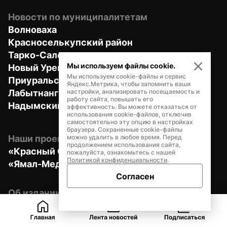
Новости по муниципалитетам
Волноваха
Красноселькупский район
Тарко-Сале
Мы используем файлы cookie.
Новый Уренгой
Мы используем cookie-файлы и сервис
Приуральский район
Яндекс.Метрика, чтобы запомнить ваши
Лабытнанги
настройки, анализировать посещаемость и
работу сайта, повышать его
Надымский район
эффективность. Вы можете отказаться от
использования cookie-файлов, отключив
самостоятельно эту опцию в настройках
браузера. Сохраненные cookie-файлы
Наши проекты
можно удалить в любое время. Перед
продолжением использования сайта,
«Красный Север»
пожалуйста, ознакомьтесь с нашей
Политикой конфиденциальности
.
«Ямал-Медиа»
Согласен
Об издании
О нас
Контакты