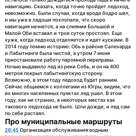
навигацию. Сказать, когда точно пройдет ледоход, 
невозможно. Были случаи, когда вроде бодро шел, 
и мы уже в ладоши похлопали, что скоро 
навигация начнется, а на слиянии Большой и 
Малой Оби вставал и трое суток простоял. Еще 
хуже, когда ледоход отделяется и идет кусками. В 
2014 году помню историю: Обь в районе Салехарда 
и Лабытнанги была чистой, а утром 7 июня 
приостановили работу паромной переправы. 
Ночью выдавило лед из реки Собь, и он на 400 
метров покрыл лабытнангскую сторону.
Возможно, в этом году ледоход будет ранним. 
Сейчас общаемся с коллегами из Югры, видим, что 
во многих населенных пунктах лед ушел. В этом 
году, как ни странно, в некоторых местах как 
такового ледохода не было. Шли дожди, и лед сам 
по себе растаял.
Про муниципальные маршруты
26:45
 Организация обслуживания водным 