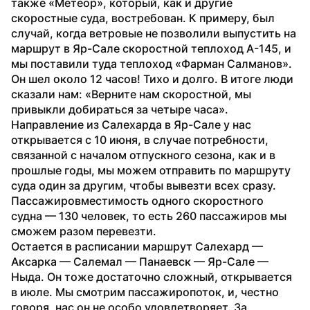
также «Метеор», который, как и другие 
скоростные суда, востребован. К примеру, был 
случай, когда ветровые не позволили выпустить на 
маршрут в Яр-Сале скоростной теплоход А-145, и 
мы поставили туда теплоход «Фарман Салманов». 
Он шел около 12 часов! Тихо и долго. В итоге люди 
сказали нам: «Верните нам скоростной, мы 
привыкли добираться за четыре часа». 
Направление из Салехарда в Яр-Сале у нас 
открывается с 10 июня, в случае потребности, 
связанной с началом отпускного сезона, как и в 
прошлые годы, мы можем отправить по маршруту 
суда один за другим, чтобы вывезти всех сразу. 
Пассажировместимость одного скоростного 
судна — 130 человек, то есть 260 пассажиров мы 
сможем разом перевезти.
Остается в расписании маршрут Салехард — 
Аксарка — Салемал — Панаевск — Яр-Сале — 
Ныда. Он тоже достаточно сложный, открывается 
в июле. Мы смотрим пассажиропоток, и, честно 
говоря, нас он не особо удовлетворяет. За 