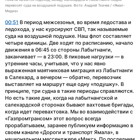
перевозят суда на воздушной подушке. Фото: Андрей Ткачев / «Ямал-
Медиа»
00:51
 В период межсезонья, во время ледостава и 
ледохода, у нас курсируют СВП, так называемые 
суда на воздушной подушке. Наш флот составляет 
четыре единицы. Две ходят по расписанию, начало 
движения в 06:45 со стороны Лабытнанги, 
заканчивает — в 23:00. В пиковые нагрузки — в 
утренние часы, учитывая, что у нас явно 
выраженная маятниковая миграция из Лабытнанги 
в Салехард, а вечером — обратно, перевозчик 
выставляет на маршрут еще одну «подушку». В 
принципе, три судна в такие периоды справляются. 
Но есть такие дни, когда на лабытнангской и 
салехардской сторонах бывают вахтовые бригады, 
когда идет перевахтовка. Мы во взаимодействии с 
«Газпромтрансом» этот вопрос всегда 
прорабатываем, заранее публикуем информацию в 
своем канале «Дороги и транспорт Ямала», в 
национальном мессенджере «Макс». По последним 