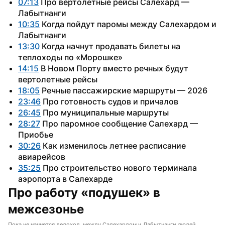
07:13
 Про вертолетные рейсы Салехард — 
Лабытнанги
10:35
 Когда пойдут паромы между Салехардом и 
Лабытнанги
13:30
 Когда начнут продавать билеты на 
теплоходы по «Морошке»
14:15
 В Новом Порту вместо речных будут 
вертолетные рейсы
18:05
 Речные пассажирские маршруты — 2026
23:46
 Про готовность судов и причалов
26:45
 Про муниципальные маршруты
28:27
 Про паромное сообщение Салехард — 
Приобье
30:26
 Как изменилось летнее расписание 
авиарейсов
35:25
 Про строительство нового терминала 
аэропорта в Салехарде
Про работу «подушек» в 
межсезонье
Пока не начнется ледоход, между Салехардом и Лабытнанги людей