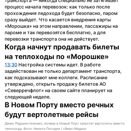
транспорта — никогда специально не затягивает 
процесс начала перевозок: как только после 
прохождения ледохода будет безопасно, паром 
сразу выйдет. Что касается внедрения карты 
«Морошка» на этом направлении, пассажиры на 
пароме и так перевозятся бесплатно, а для 
перевозки транспорта она не действует.
Когда начнут продавать билеты 
на теплоходы по «Морошке»
13:30
 Настройка системы идет. В работе 
задействован не только департамент транспорта, 
как подсказывают мне коллеги. Расписание 
утверждено, открыть продажу билетов АО 
«Северречфлот» на своем сайте планирует на 
следующей неделе.
В Новом Порту вместо речных 
будут вертолетные рейсы
Денис Редькин пояснил, почему в Новый Порт запустят вертолеты вместо
теплохода. Фото: Никита Погодин / «Ямал-Медиа»