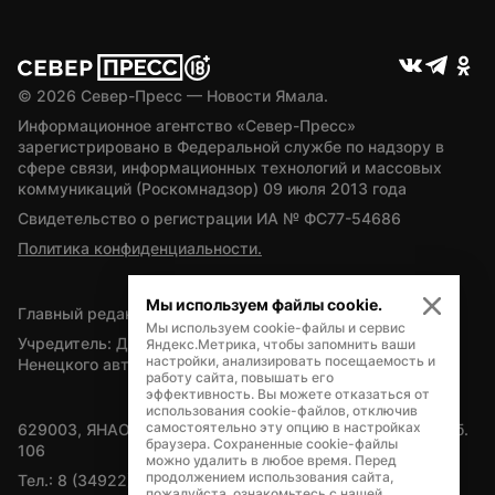
© 
2026
 Север-Пресс — Новости Ямала.
Информационное агентство «Север-Пресс» 
зарегистрировано в Федеральной службе по надзору в 
сфере связи, информационных технологий и массовых 
коммуникаций (Роскомнадзор) 09 июля 2013 года
Свидетельство о регистрации ИА № ФС77-54686
Политика конфиденциальности.
Мы используем файлы cookie.
Главный редактор — А.Л. Поздеев
Мы используем cookie-файлы и сервис
Учредитель: Департамент внутренней политики Ямало-
Яндекс.Метрика, чтобы запомнить ваши
настройки, анализировать посещаемость и
Ненецкого автономного округа
работу сайта, повышать его
эффективность. Вы можете отказаться от
использования cookie-файлов, отключив
самостоятельно эту опцию в настройках
629003, ЯНАО, Салехард, мкр. Богдана Кнунянца, д.1, каб. 
браузера. Сохраненные cookie-файлы
106
можно удалить в любое время. Перед
продолжением использования сайта,
Тел.: 8 (34922) 71262
пожалуйста, ознакомьтесь с нашей