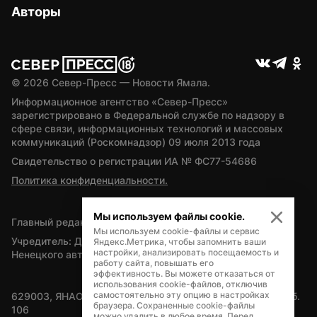
Авторы
© 
2026
 Север-Пресс — Новости Ямала.
Информационное агентство «Север-Пресс» 
зарегистрировано в Федеральной службе по надзору в 
сфере связи, информационных технологий и массовых 
коммуникаций (Роскомнадзор) 09 июля 2013 года
Свидетельство о регистрации ИА № ФС77-54686
Политика конфиденциальности.
Мы используем файлы cookie.
Главный редактор — А.Л. Поздеев
Мы используем cookie-файлы и сервис
Учредитель: Департамент внутренней политики Ямало-
Яндекс.Метрика, чтобы запомнить ваши
настройки, анализировать посещаемость и
Ненецкого автономного округа
работу сайта, повышать его
эффективность. Вы можете отказаться от
использования cookie-файлов, отключив
самостоятельно эту опцию в настройках
629003, ЯНАО, Салехард, мкр. Богдана Кнунянца, д.1, каб. 
браузера. Сохраненные cookie-файлы
106
можно удалить в любое время. Перед