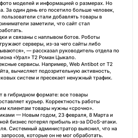
 фото моделей и информацией о размерах. Но 
а. За один день его посетило больше человек, 
 пользователи стали добавлять товары в 
риниматели заметили, что сайт стал 
работать.
ки и связаны с наплывом ботов. Роботы 
ружают серверы, из-за чего сайты либо 
ываются», — рассказал руководитель отдела по 
иона «Урал» Т2 Роман Цыкало.
ксные сервисы. Например, Web Antibot от Т2 
йта, вычисляет подозрительную активность, 
сковых систем и пресекает ненужный трафик.
т в гибридном формате: все товары 
доставляет курьер. Корректность работы 
гим клиентам товары нужны «срочно».
иками — Новым годом, 23 февраля, 8 Марта и 
ной бизнес потерял прибыль из-за DDoS-атаки. 
аля. Системный администратор выяснил, что на 
апросов, которые он не мог обработать. 