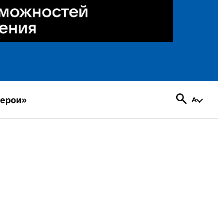
герои»