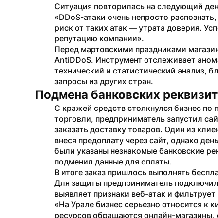
Ситуация повторилась на следующий день
«DDoS-атаки очень непросто распознать
риск от таких атак — утрата доверия. Ус
репутацию компании».
Перед мартовскими праздниками магазин
AntiDDoS. Инструмент отслеживает анома
технический и статистический анализ, б
запросы из других стран.
Подмена банковских реквизи
С кражей средств столкнулся бизнес по
торговли, предприниматель запустил сайт
заказать доставку товаров. Один из клие
внеся предоплату через сайт, однако ден
были указаны незнакомые банковские рек
подменил данные для оплаты.
В итоге заказ пришлось выполнять бесплат
Для защиты предприниматель подключил W
выявляет признаки веб-атак и фильтрует
«На Урале бизнес серьезно относится к к
ресурсов обращаются онлайн-магазины, с