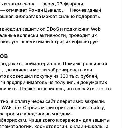
 и затем снова — перед 23 февраля.
, — отмечает Роман Цыкало. — Неочевидный 
пешная кибератака может сильно подорвать 
 внедрил защиту от DDoS и подключил Web 
льные всплески активности, проводит их 
локирует нелегитимный трафик и фильтрует 
тов
 продаже стройматериалов. Помимо розничной 
, где клиенты могли забронировать или 
нтов совершил покупку на 300 тыс. рублей, 
ьги предприниматель не получил. В документах 
визиты. Позже выяснилось, что на сайте кто-то 
но, а оплату через сайт оперативно закрыли. 
AF Lite. Сервис мониторит запросы к сайту, 
 запросы с вредоносным кодом.
иберрискам. Чаще всего к сервисам для защиты 
томатологии, косметологии, онлайн-школы, а 