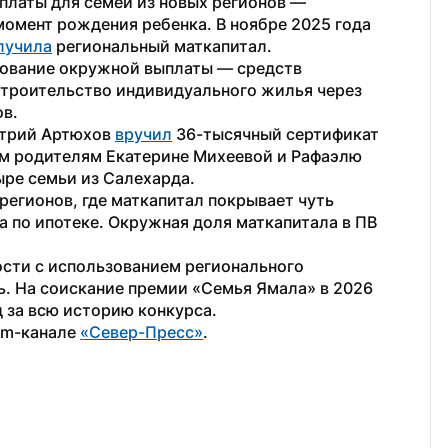
платы для семей из новых регионов — 
момент рождения ребенка. В ноябре 2025 года 
лучила
 региональный маткапитал. 
зование окружной выплаты — средств 
строительство индивидуального жилья через 
в. 
итрий Артюхов 
вручил
 36-тысячный сертификат 
м родителям Екатерине Михеевой и Рафаэлю 
ре семьи из Салехарда. 
 регионов, где маткапитал покрывает чуть 
 по ипотеке. Окружная доля маткапитала в ПВ 
ти с использованием регионального 
. На соискание премии «Семья Ямала» в 2026 
д за всю историю конкурса. 
am-канале 
«Север-Пресс»
. 