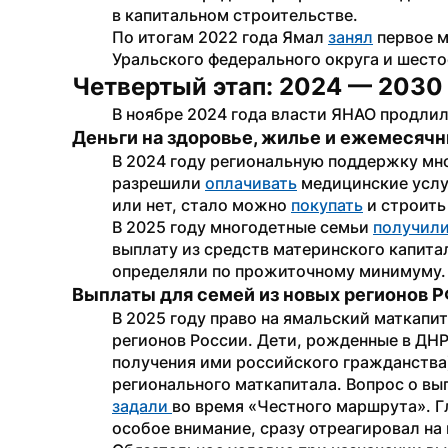
в капитальном строительстве.
По итогам 2022 года Ямал 
занял
 первое 
Уральского федерального округа и шесто
Четвертый этап: 2024 — 2030
В ноябре 2024 года власти ЯНАО продлил
Деньги на здоровье, жилье и ежемесяч
В 2024 году региональную поддержку мн
разрешили 
оплачивать
 медицинские услу
или нет, стало можно 
покупать
 и строить
В 2025 году многодетные семьи 
получил
выплату из средств материнского капитала
определяли по прожиточному минимуму.
Выплаты для семей из новых регионов 
В 2025 году право на ямальский маткапит
регионов России. Дети, рожденные в ДНР
получения ими российского гражданства)
задали 
во время «Честного маршрута». Гл
особое внимание, сразу отреагировал на 