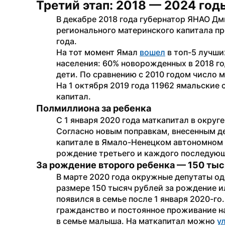
Третий этап: 2018 — 2024 год
В декабре 2018 года губернатор ЯНАО Дм
регионального материнского капитала пр
года.
На тот момент Ямал 
вошел
 в топ-5 лучш
населения: 60% новорожденных в 2018 го
дети. По сравнению с 2010 годом число 
На 1 октября 2019 года 11962 ямальские
капитал.
Полмиллиона за ребенка
С 1 января 2020 года маткапитал в округе
Согласно новым поправкам, внесенным де
капитале в Ямало-Ненецком автономном о
рождение третьего и каждого последующ
За рождение второго ребенка — 150 тыс
В марте 2020 года окружные депутаты од
размере 150 тысяч рублей за рождение ил
появился в семье после 1 января 2020-го
гражданство и постоянное проживание на
в семье малыша. На маткапитал можно 
у