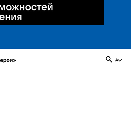
герои»