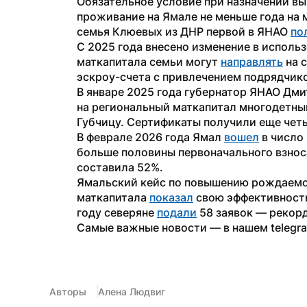
Обязательное условие при назначении вы
проживание на Ямале не меньше года на 
семья Клюевых из ДНР первой в ЯНАО 
по
С 2025 года внесено изменение в исполь
маткапитала семьи могут 
направлять
 на 
эскроу-счета с привлечением подрядчико
В январе 2025 года губернатор ЯНАО Дм
на региональный маткапитал многодетны
Губчицу. Сертификаты получили еще четы
В феврале 2026 года Ямал 
вошел
 в число
больше половины первоначального взноса
составила 52%. 
Ямальский кейс по повышению рождаемос
маткапитала 
показал
 свою эффективность
году северяне 
подали
 58 заявок — рекор
Самые важные новости — в нашем telegr
Авторы
Алена Людвиг