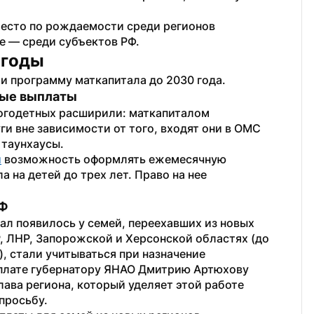
место по рождаемости среди регионов 
е — среди субъектов РФ. 
 годы
и программу маткапитала до 2030 года.
ные выплаты
огодетных расширили: маткапиталом 
ги вне зависимости от того, входят они в ОМС 
 таунхаусы.
и
 возможность оформлять ежемесячную 
 на детей до трех лет. Право на нее 
 
РФ
ал появилось у семей, переехавших из новых 
, ЛНР, Запорожской и Херсонской областях (до 
, стали учитываться при назначение 
регионального маткапитала. Вопрос о выплате губернатору ЯНАО Дмитрию Артюхову 
ава региона, который уделяет этой работе 
просьбу.