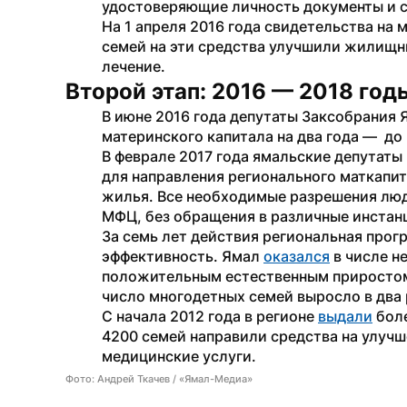
удостоверяющие личность документы и с
На 1 апреля 2016 года свидетельства на м
семей на эти средства улучшили жилищны
лечение.
Второй этап: 2016 — 2018 год
В июне 2016 года депутаты Заксобрания 
материнского капитала на два года —  до 
В феврале 2017 года ямальские депутаты
для направления регионального маткапит
жилья. Все необходимые разрешения люд
МФЦ, без обращения в различные инстанц
За семь лет действия региональная прог
эффективность. Ямал 
оказался
 в числе 
положительным естественным приростом 
число многодетных семей выросло в два 
С начала 2012 года в регионе 
выдали
 бол
4200 семей направили средства на улучш
медицинские услуги.
Фото: Андрей Ткачев / «Ямал-Медиа»