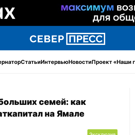
ернатор
Статьи
Интервью
Новости
Проект «Наши 
ольших семей: как 
аткапитал на Ямале
Эксклюзив