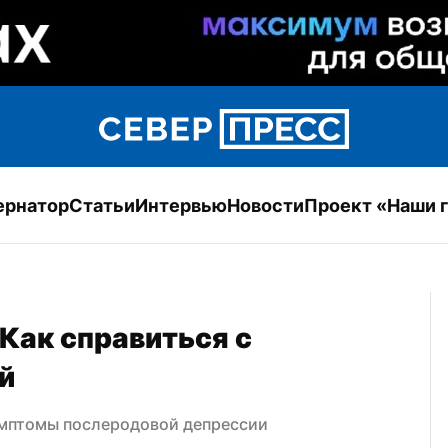
ернатор
Статьи
Интервью
Новости
Проект «Наши 
Как справиться с 
й
имптомы послеродовой депрессии