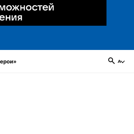
герои»