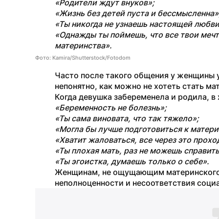
«Родители ждут внуков»;
«Жизнь без детей пуста и бессмысленна»
«Ты никогда не узнаешь настоящей любви
«Однажды ты поймешь, что все твои мечт
материнства».
Фото: Kamira/Shutterstock/Fotodom
Часто после такого общения у женщины у
непонятно, как можно не хотеть стать ма
Когда девушка забеременела и родила, в 
«Беременность не болезнь»;
«Ты сама виновата, что так тяжело»;
«Могла бы лучше подготовиться к матери
«Хватит жаловаться, все через это прохо
«Ты плохая мать, раз не можешь справит
«Ты эгоистка, думаешь только о себе».
Женщинам, не ощущающим материнского и
неполноценности и несоответствия соци