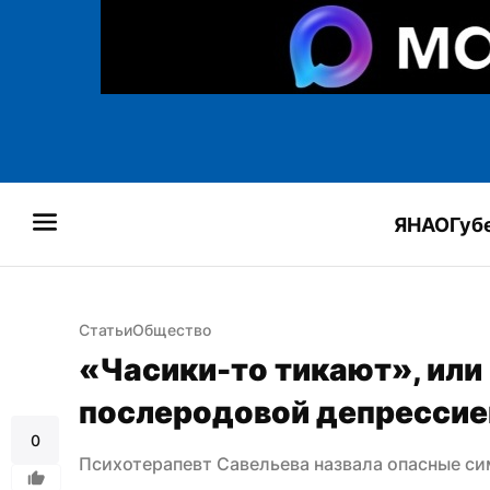
ЯНАО
Губ
Статьи
Общество
«Часики-то тикают», или 
послеродовой депрессие
0
Психотерапевт Савельева назвала опасные с