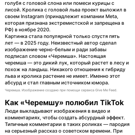
голубя с головой слона или помеси курицы с 
лисой. Кролика с головой льва проект выложил в 
своем Instagram (принадлежит компании Meta, 
которая признана экстремистской и запрещена в 
РФ) в ноябре 2020.
Картинка стала популярной только спустя пять 
лет — в 2025 году. Неизвестный автор сделал 
изображение черно-белым и ради забавы 
подписал словом «Черемша». Настоящая 
черемша — это дикий лук, который растет в лесу и 
похож на ландыш. Никакого отношения к гибриду 
льва и кролика растение не имеет. Именно этот 
абсурд и стал главным источником юмора.
Черемша. Изображение создано при помощи сервиса Give Me Feed.
Как «Черемшу» полюбил TikTok
Люди выкладывают изображения в видео и 
комментариях, чтобы создать абсурдный эффект. 
Типичные комментарии в таких роликах — пародия 
на серьезный рассказ о советском времени. При 