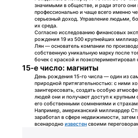
значимыми в обществе, и ради этого они 
профессионально и чаще всего именно че
серьезный доход. Управление людьми, бо
их среда. 
Согласно исследованию финансовых экспе
рождения 19 из 500 крупнейших миллиард
Лян — основатель компании по производст
собственную уникальную марку после тог
бочек с краской и поэкспериментировал с
15-е число: магниты
День рождения 15-го числа — один из са
природной притягательностью: с ними хоч
заинтересовать, создать особую атмосфер
людей они и получают доступ к крупным 
его собственными сомнениями и страхам
Например, американский миллиардер Стив
заработал в сфере недвижимости, затем 
всенародно 
известен
 своими переговора