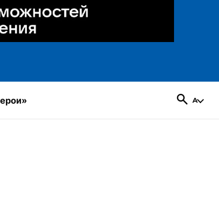
герои»