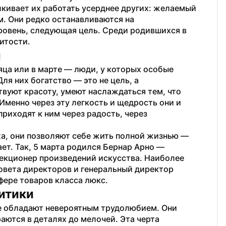
кивает их работать усерднее других: желаемый 
. Они редко останавливаются на 
овень, следующая цель. Среди родившихся в 
итости. 
ы
ца или в марте — люди, у которых особые 
я них богатство — это не цель, а 
вуют красоту, умеют наслаждаться тем, что 
менно через эту легкость и щедрость они и 
риходят к ним через радость, через 
аха, они позволяют себе жить полной жизнью — 
ет. Так, 5 марта родился Бернар Арно — 
екционер произведений искусства. Наиболее 
овета директоров и генеральный директор 
фере товаров класса люкс.
литики
ле обладают невероятным трудолюбием. Они 
аются в деталях до мелочей. Эта черта 