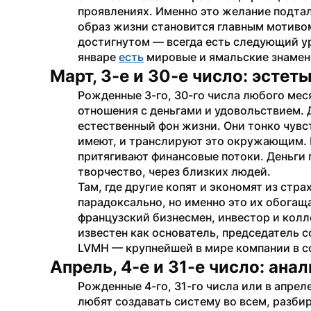
проявлениях. Именно это желание подтал
образ жизни становится главным мотивом
достигнутом — всегда есть следующий ур
январе 
есть
 мировые и ямальские знамен
Март, 3-е и 30-е число: эстет
Рожденные 3-го, 30-го числа любого меся
отношения с деньгами и удовольствием. Дл
естественный фон жизни. Они тонко чувст
имеют, и транслируют это окружающим. И
притягивают финансовые потоки. Деньги п
творчество, через близких людей. 
Там, где другие копят и экономят из стр
парадоксально, но именно это их обогаща
французский бизнесмен, инвестор и колл
известен как основатель, председатель с
LVMH — крупнейшей в мире компании в с
Апрель, 4-е и 31-е число: ана
Рожденные 4-го, 31-го числа или в апре
любят создавать систему во всем, разбир