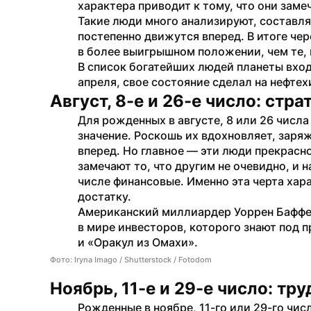
характера приводит к тому, что они заме
Такие люди много анализируют, составля
постепенно движутся вперед. В итоге чер
в более выигрышном положении, чем те, 
В список богатейших людей планеты вход
апреля, свое состояние сделал на нефте
Август, 8-е и 26-е число: стра
Для рожденных в августе, 8 или 26 числ
значение. Роскошь их вдохновляет, заряж
вперед. Но главное — эти люди прекрасно
замечают то, что другим не очевидно, и н
числе финансовые. Именно эта черта харак
достатку. 
Американский миллиардер Уоррен Баффетт
в мире инвесторов, которого знают под 
и «Оракул из Омахи».
Фото: Iryna Imago / Shutterstock / Fotodom
Ноябрь, 11-е и 29-е число: тр
Рожденные в ноябре, 11-го или 29-го чи