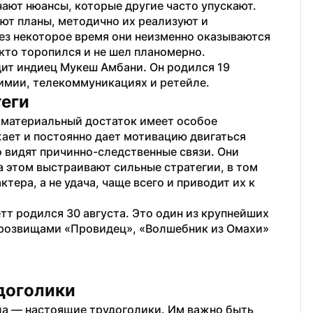
чают нюансы, которые другие часто упускают. 
ют планы, методично их реализуют и 
ез некоторое время они неизменно оказываются 
кто торопился и не шел планомерно. 
ит индиец Мукеш Амбани. Он родился 19 
химии, телекоммуникациях и ретейле.
теги
а материальный достаток имеет особое 
ает и постоянно дает мотивацию двигаться 
 видят причинно-следственные связи. Они 
а этом выстраивают сильные стратегии, в том 
тера, а не удача, чаще всего и приводит их к 
 родился 30 августа. Это один из крупнейших 
прозвищами «Провидец», «Волшебник из Омахи» 
удоголики
сла — настоящие трудоголики. Им важно быть 