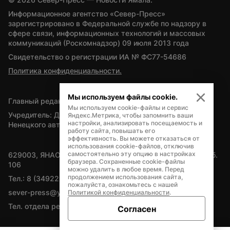
Информационное агентство «Север-Пресс» 
зарегистрировано в Федеральной службе по надзору в 
сфере связи, информационных технологий и массовых 
коммуникаций (Роскомнадзор) 09 июля 2013 года
Свидетельство о регистрации ИА № ФС77-54686
Политика конфиденциальности.
Мы используем файлы cookie.
Главный редактор — А.Л. Поздеев
Мы используем cookie-файлы и сервис
Учредитель: Департамент внутренней политики Ямало-
Яндекс.Метрика, чтобы запомнить ваши
настройки, анализировать посещаемость и
Ненецкого автономного округа
работу сайта, повышать его
эффективность. Вы можете отказаться от
использования cookie-файлов, отключив
самостоятельно эту опцию в настройках
629003, ЯНАО, Салехард, мкр. Богдана Кнунянца, д.1, каб. 
браузера. Сохраненные cookie-файлы
106
можно удалить в любое время. Перед
продолжением использования сайта,
Тел.: 8 (34922) 71262
пожалуйста, ознакомьтесь с нашей
sever-press@yamal-media.ru
Политикой конфиденциальности
.
Тел. отдела рекламы: 8 (34922) 42728
Согласен