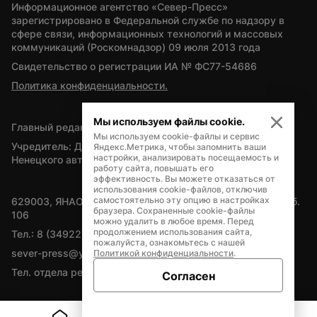
Информационное агентство «Север-Пресс» 
зарегистрировано в Федеральной службе по надзору в 
сфере связи, информационных технологий и массовых 
коммуникаций (Роскомнадзор) 09 июля 2013 года
Свидетельство о регистрации ИА № ФС77-54686
Политика конфиденциальности.
Мы используем файлы cookie.
Главный редактор — А.Л. Поздеев
Мы используем cookie-файлы и сервис
Учредитель: Департамент внутренней политики Ямало-
Яндекс.Метрика, чтобы запомнить ваши
настройки, анализировать посещаемость и
Ненецкого автономного округа
работу сайта, повышать его
эффективность. Вы можете отказаться от
использования cookie-файлов, отключив
самостоятельно эту опцию в настройках
629003, ЯНАО, Салехард, мкр. Богдана Кнунянца, д.1, каб. 
браузера. Сохраненные cookie-файлы
106
можно удалить в любое время. Перед
продолжением использования сайта,
Тел.: 8 (34922) 71262
пожалуйста, ознакомьтесь с нашей
sever-press@yamal-media.ru
Политикой конфиденциальности
.
Тел. отдела рекламы: 8 (34922) 42728
Согласен