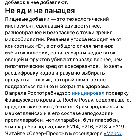
добавок в нее добавляют.
Не яд и не панацея
Пищевые добавки — это технологический 
инструмент, сделавший еду доступнее, 
разнообразнее и безопаснее с точки зрения 
микробиологии. Реальная угроза исходит не от 
конкретных «Е», а от общего стиля питания: 
избыток калорий, соли, сахара и недостаток 
овощей и фруктов убивают гораздо вернее, чем 
гипотетический вред от консервантов. Но знать 
расшифровку кодов и разумно выбирать 
продукты — навык, который помогает не 
поддаваться панике и сохранять здоровье.
В апреле Роспотребнадзор 
инициировал
 проверку 
французского крема La Roche Posay, содержащего, 
предположительно, бензол. Крем продавался на 
маркетплейсах и в его составе заподозрили 
пропилпарабен, метилпарабен, бутилпарабен, 
этилпарабен под кодами Е214, Е216, Е218 и Е219.
Читайте «Север-Пресс» в мессенджере 
«Макс»
.