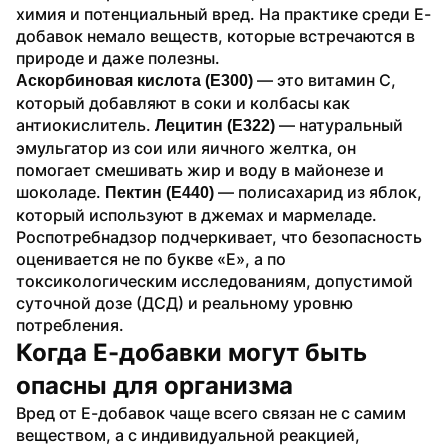
химия и потенциальный вред. На практике среди Е-
добавок немало веществ, которые встречаются в 
природе и даже полезны.
 — это витамин C, 
Аскорбиновая кислота (Е300)
который добавляют в соки и колбасы как 
антиокислитель. 
 — натуральный 
Лецитин (Е322)
эмульгатор из сои или яичного желтка, он 
помогает смешивать жир и воду в майонезе и 
шоколаде. 
 — полисахарид из яблок, 
Пектин (Е440)
который используют в джемах и мармеладе.
Роспотребнадзор подчеркивает, что безопасность 
оценивается не по букве «Е», а по 
токсикологическим исследованиям, допустимой 
суточной дозе (ДСД) и реальному уровню 
потребления.
Когда Е-добавки могут быть 
опасны для организма
Вред от Е-добавок чаще всего связан не с самим 
веществом, а с индивидуальной реакцией, 