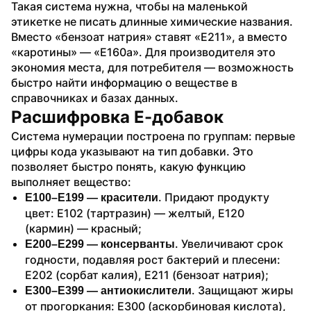
Такая система нужна, чтобы на маленькой 
этикетке не писать длинные химические названия. 
Вместо «бензоат натрия» ставят «Е211», а вместо 
«каротины» — «Е160а». Для производителя это 
экономия места, для потребителя — возможность 
быстро найти информацию о веществе в 
справочниках и базах данных.
Расшифровка Е-добавок
Система нумерации построена по группам: первые 
цифры кода указывают на тип добавки. Это 
позволяет быстро понять, какую функцию 
выполняет вещество:
. Придают продукту 
Е100–Е199 — красители
цвет: Е102 (тартразин) — желтый, Е120 
(кармин) — красный;
. Увеличивают срок 
Е200–Е299 — консерванты
годности, подавляя рост бактерий и плесени: 
Е202 (сорбат калия), Е211 (бензоат натрия);
. Защищают жиры 
Е300–Е399 — антиокислители
от прогоркания: Е300 (аскорбиновая кислота), 