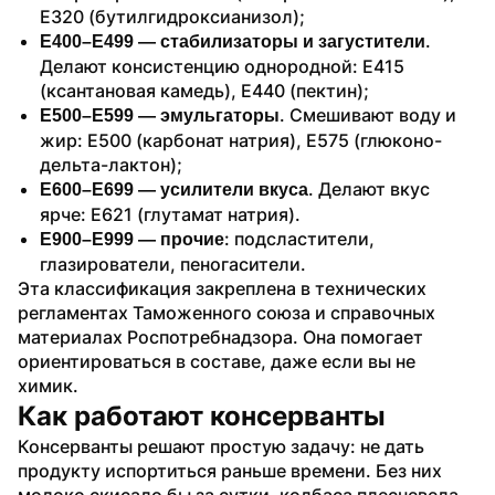
Е320 (бутилгидроксианизол);
. 
Е400–Е499 — стабилизаторы и загустители
Делают консистенцию однородной: Е415 
(ксантановая камедь), Е440 (пектин);
. Смешивают воду и 
Е500–Е599 — эмульгаторы
жир: Е500 (карбонат натрия), Е575 (глюконо-
дельта-лактон);
. Делают вкус 
Е600–Е699 — усилители вкуса
ярче: Е621 (глутамат натрия).
: подсластители, 
Е900–Е999 — прочие
глазирователи, пеногасители.
Эта классификация закреплена в технических 
регламентах Таможенного союза и справочных 
материалах Роспотребнадзора. Она помогает 
ориентироваться в составе, даже если вы не 
химик. 
Как работают консерванты
Консерванты решают простую задачу: не дать 
продукту испортиться раньше времени. Без них 
молоко скисало бы за сутки, колбаса плесневела 