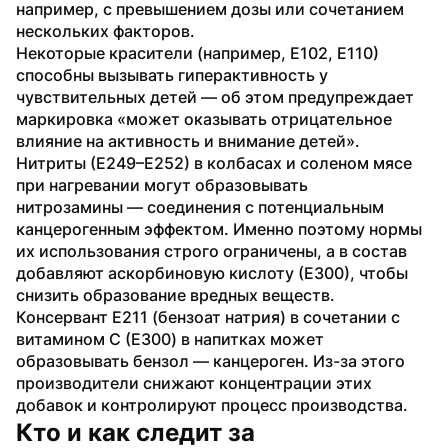
например, с превышением дозы или сочетанием 
нескольких факторов.
Некоторые красители (например, Е102, Е110) 
способны вызывать гиперактивность у 
чувствительных детей — об этом предупреждает 
маркировка «может оказывать отрицательное 
влияние на активность и внимание детей». 
Нитриты (Е249–Е252) в колбасах и соленом мясе 
при нагревании могут образовывать 
нитрозамины — соединения с потенциальным 
канцерогенным эффектом. Именно поэтому нормы 
их использования строго ограничены, а в состав 
добавляют аскорбиновую кислоту (Е300), чтобы 
снизить образование вредных веществ.
Консервант Е211 (бензоат натрия) в сочетании с 
витамином C (Е300) в напитках может 
образовывать бензол — канцероген. Из-за этого 
производители снижают концентрации этих 
добавок и контролируют процесс производства.
Кто и как следит за 