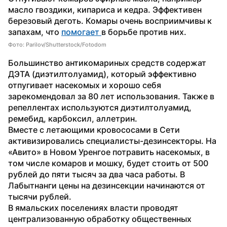
масло гвоздики, кипариса и кедра. Эффективен 
березовый деготь. Комары очень восприимчивы к 
запахам, что 
помогает 
в борьбе против них. 
Фото: Parilov/Shutterstock/Fotodom
Большинство антикомариных средств содержат 
ДЭТА (диэтилтолуамид), который эффективно 
отпугивает насекомых и хорошо себя 
зарекомендовал за 80 лет использования. Также в 
репеллентах используются диэтилтолуамид, 
ремебид, карбоксил, аллетрин.
Вместе с летающими кровососами в Сети 
активизировались специалисты-дезинсекторы. На 
«Авито» в Новом Уренгое потравить насекомых, в 
том числе комаров и мошку, будет стоить от 500 
рублей до пяти тысяч за два часа работы. В 
Лабытнанги цены на дезинсекции начинаются от 
тысячи рублей.
В ямальских поселениях власти проводят 
централизованную обработку общественных 