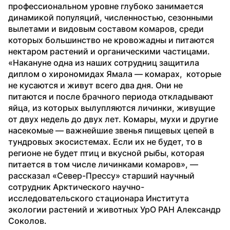
профессиональном уровне глубоко занимается 
динамикой популяций, численностью, сезонными 
вылетами и видовым составом комаров, среди 
которых большинство не кровожадны и питаются 
нектаром растений и органическими частицами.
«Накануне одна из наших сотрудниц защитила 
диплом о хирономидах Ямала — комарах,  которые 
не кусаются и живут всего два дня. Они не 
питаются и после брачного периода откладывают 
яйца, из которых вылупляются личинки, живущие 
от двух недель до двух лет. Комары, мухи и другие 
насекомые — важнейшие звенья пищевых цепей в 
тундровых экосистемах. Если их не будет, то в 
регионе не будет птиц и вкусной рыбы, которая 
питается в том числе личинками комаров», —  
рассказал «Север-Прессу» старший научный 
сотрудник Арктического научно-
исследовательского стационара Института 
экологии растений и животных УрО РАН Александр 
Соколов.