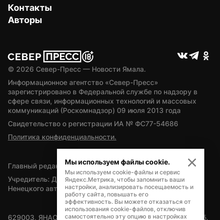
Контакты
Авторы
© 
2026
 Север-Пресс — Новости Ямала.
Информационное агентство «Север-Пресс» 
зарегистрировано в Федеральной службе по надзору в 
сфере связи, информационных технологий и массовых 
коммуникаций (Роскомнадзор) 09 июля 2013 года
Свидетельство о регистрации ИА № ФС77-54686
Политика конфиденциальности.
Мы используем файлы cookie.
Главный редактор — А.Л. Поздеев
Мы используем cookie-файлы и сервис
Учредитель: Департамент внутренней политики Ямало-
Яндекс.Метрика, чтобы запомнить ваши
настройки, анализировать посещаемость и
Ненецкого автономного округа
работу сайта, повышать его
эффективность. Вы можете отказаться от
использования cookie-файлов, отключив
самостоятельно эту опцию в настройках
629003, ЯНАО, Салехард, мкр. Богдана Кнунянца, д.1, каб. 