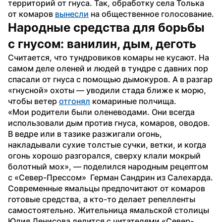
территорий от гнуса. Так, обработку села Толька 
от комаров 
вынесли
 на общественное голосование.
Народные средства для борьбы 
с гнусом: ванилин, дым, деготь
Считается, что тундровиков комары не кусают. На 
самом деле оленей и людей в тундре с давних пор 
спасали от гнуса с помощью дымокуров. А в разгар 
«гнусной» охоты — уводили стада ближе к морю, 
чтобы ветер 
отгонял
 комариные полчища.
«Мои родители были оленеводами. Они всегда 
использовали дым против гнуса, комаров, оводов. 
В ведре или в тазике разжигали огонь, 
накладывали сухие толстые сучки, ветки, и когда 
огонь хорошо разгорался, сверху клали мокрый 
болотный мох», — поделился народным рецептом 
с «Север-Прессом»  Герман Сандрин из Салехарда.
Современные ямальцы предпочитают от комаров 
готовые средства, а кто-то делает репелленты 
самостоятельно. Жительница ямальской столицы 
Юлия Денисова делится с читателями «Север-