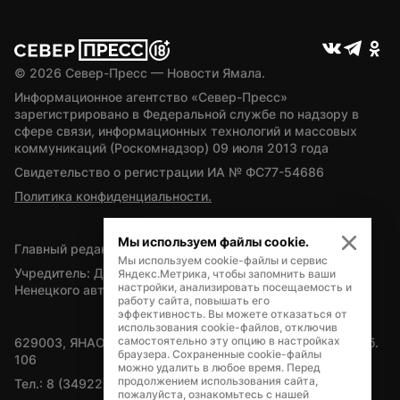
© 
2026
 Север-Пресс — Новости Ямала.
Информационное агентство «Север-Пресс» 
зарегистрировано в Федеральной службе по надзору в 
сфере связи, информационных технологий и массовых 
коммуникаций (Роскомнадзор) 09 июля 2013 года
Свидетельство о регистрации ИА № ФС77-54686
Политика конфиденциальности.
Мы используем файлы cookie.
Главный редактор — А.Л. Поздеев
Мы используем cookie-файлы и сервис
Учредитель: Департамент внутренней политики Ямало-
Яндекс.Метрика, чтобы запомнить ваши
настройки, анализировать посещаемость и
Ненецкого автономного округа
работу сайта, повышать его
эффективность. Вы можете отказаться от
использования cookie-файлов, отключив
самостоятельно эту опцию в настройках
629003, ЯНАО, Салехард, мкр. Богдана Кнунянца, д.1, каб. 
браузера. Сохраненные cookie-файлы
106
можно удалить в любое время. Перед
продолжением использования сайта,
Тел.: 8 (34922) 71262
пожалуйста, ознакомьтесь с нашей