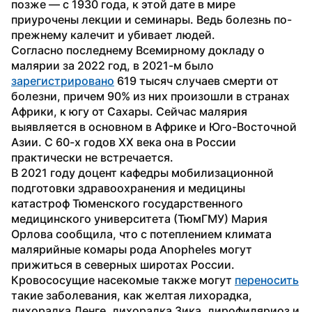
позже — с 1930 года, к этой дате в мире 
приурочены лекции и семинары. Ведь болезнь по-
прежнему калечит и убивает людей.
Согласно последнему Всемирному докладу о 
малярии за 2022 год, в 2021-м было 
зарегистрировано
 619 тысяч случаев смерти от 
болезни, причем 90% из них произошли в странах 
Африки, к югу от Сахары. Сейчас малярия 
выявляется в основном в Африке и Юго-Восточной 
Азии. С 60-х годов XX века она в России 
практически не встречается.
В 2021 году доцент кафедры мобилизационной 
подготовки здравоохранения и медицины 
катастроф Тюменского государственного 
медицинского университета (ТюмГМУ) Мария 
Орлова сообщила, что с потеплением климата 
малярийные комары рода Anopheles могут 
прижиться в северных широтах России.
Кровососущие насекомые также могут 
переносить
такие заболевания, как желтая лихорадка, 
лихорадка Денге, лихорадка Зика, дирофиляриоз и 