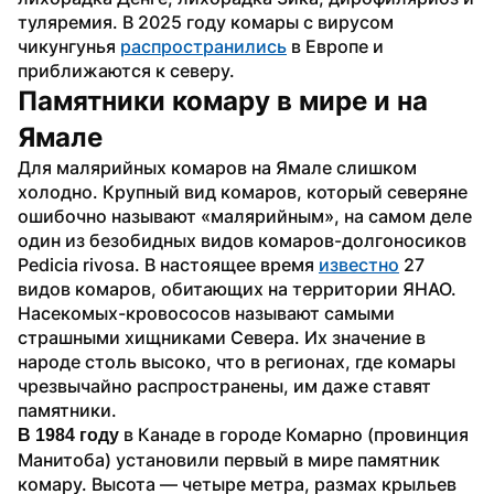
туляремия. В 2025 году комары с вирусом 
чикунгунья 
распространились
 в Европе и 
приближаются к северу. 
Памятники комару в мире и на 
Ямале
Для малярийных комаров на Ямале слишком 
холодно. Крупный вид комаров, который северяне 
ошибочно называют «малярийным», на самом деле 
один из безобидных видов комаров-долгоносиков 
Pedicia rivosa. В настоящее время 
известно
 27 
видов комаров, обитающих на территории ЯНАО. 
Насекомых-кровососов называют самыми 
страшными хищниками Севера. Их значение в 
народе столь высоко, что в регионах, где комары 
чрезвычайно распространены, им даже ставят 
памятники.
 в Канаде в городе Комарно (провинция 
В 1984 году
Манитоба) установили первый в мире памятник 
комару. Высота — четыре метра, размах крыльев 