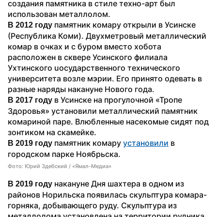
создания памятника в стиле техно-арт был 
использован металлолом.
 памятник комару открыли в Усинске 
В 2012 году
(Республика Коми). Двухметровый металлический 
комар в очках и с буром вместо хобота 
расположен в сквере Усинского филиала 
Ухтинского uосударственного технического 
университета возле мэрии. Его принято одевать в 
разные наряды накануне Нового года.
 в Усинске на прогулочной «Тропе 
В 2017 году
Здоровья» установили металлический памятник 
комариной паре. Влюбленные насекомые сидят под 
зонтиком на скамейке.
 памятник комару 
установили
 в 
В 2019 году
городском парке Ноябрьска.
Фото: Юрий Здебский / «Ямал-Медиа»
 накануне Дня шахтера в одном из 
В 2019 году
районов Норильска появилась скульптура комара-
горняка, добывающего руду. Скульптура из 
металлолома установлена на территории рудника 