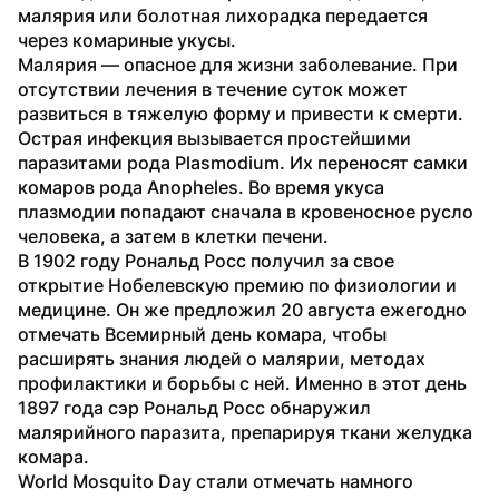
малярия или болотная лихорадка передается 
через комариные укусы.
Малярия — опасное для жизни заболевание. При 
отсутствии лечения в течение суток может 
развиться в тяжелую форму и привести к смерти. 
Острая инфекция вызывается простейшими 
паразитами рода Plasmodium. Их переносят самки 
комаров рода Anopheles. Во время укуса 
плазмодии попадают сначала в кровеносное русло 
человека, а затем в клетки печени.
В 1902 году Рональд Росс получил за свое 
открытие Нобелевскую премию по физиологии и 
медицине. Он же предложил 20 августа ежегодно 
отмечать Всемирный день комара, чтобы 
расширять знания людей о малярии, методах 
профилактики и борьбы с ней. Именно в этот день 
1897 года сэр Рональд Росс обнаружил 
малярийного паразита, препарируя ткани желудка 
комара.
World Mosquito Day стали отмечать намного 