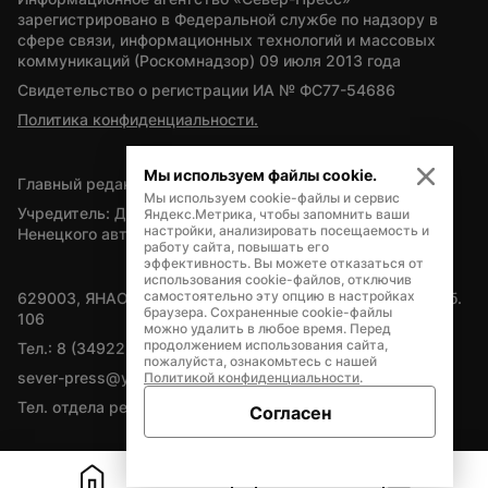
зарегистрировано в Федеральной службе по надзору в 
сфере связи, информационных технологий и массовых 
коммуникаций (Роскомнадзор) 09 июля 2013 года
Свидетельство о регистрации ИА № ФС77-54686
Политика конфиденциальности.
Мы используем файлы cookie.
Главный редактор — А.Л. Поздеев
Мы используем cookie-файлы и сервис
Учредитель: Департамент внутренней политики Ямало-
Яндекс.Метрика, чтобы запомнить ваши
настройки, анализировать посещаемость и
Ненецкого автономного округа
работу сайта, повышать его
эффективность. Вы можете отказаться от
использования cookie-файлов, отключив
самостоятельно эту опцию в настройках
629003, ЯНАО, Салехард, мкр. Богдана Кнунянца, д.1, каб. 
браузера. Сохраненные cookie-файлы
106
можно удалить в любое время. Перед
продолжением использования сайта,
Тел.: 8 (34922) 71262
пожалуйста, ознакомьтесь с нашей
sever-press@yamal-media.ru
Политикой конфиденциальности
.
Тел. отдела рекламы: 8 (34922) 42728
Согласен