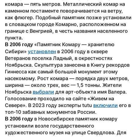
комара — пять метров. Металлический комар на 
каменном постаменте поворачивается на ветру, 
как флюгер. Подобный памятник позже установили 
в словацком городе Комарно, расположенном на 
границе с Венгрией, в честь названия населенного 
пункта.
 «Памятник Комару — хранителю 
В 2006 году
Сибири» 
установлен
 в 2006 году в сквере 
Ветеранов поселка Ладный, в окрестностях 
Ноябрьска. Скульптура занесена в Книгу рекордов 
Гиннесса как самый большой монумент этому 
насекомому. Рост комара — порядка двух метров, 
ширина — около трех, вес — 1,5 тонны. Жители 
Ноябрьска 
выбрали
 для арт-объекта имя Валера. 
Голосование проходило на сайте «Живем на 
Севере». В 2023 году эксперты tutu 
включили
 его в 
топ-10 забавных монументов России. 
 в Новосибирске памятник комару 
В 2006 году
установили возле государственного 
художественного музея на улице Свердлова. Для 