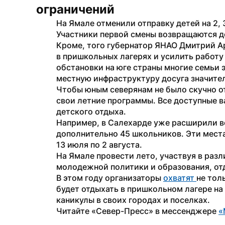
ограничений
На Ямале отменили отправку детей на 2, 3
Участники первой смены возвращаются д
Кроме, того губернатор ЯНАО Дмитрий А
в пришкольных лагерях и усилить работу
обстановки на юге страны многие семьи эт
местную инфраструктуру досуга значител
Чтобы юным северянам не было скучно от
свои летние программы. Все доступные в
детского отдыха.
Например, в Салехарде уже расширили в
дополнительно 45 школьников. Эти места
13 июля по 2 августа.
На Ямале провести лето, участвуя в разл
молодежной политики и образования, отдо
В этом году организаторы 
охватят 
не толь
будет отдыхать в пришкольном лагере на т
каникулы в своих городах и поселках.
Читайте «Север-Пресс» в мессенджере 
«