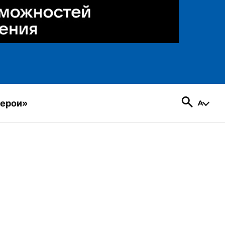
герои»