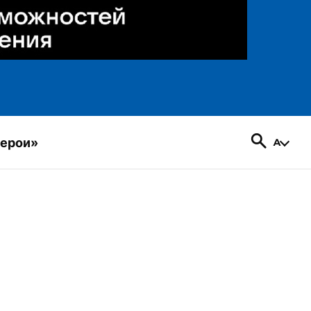
герои»