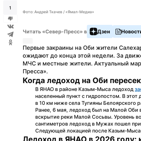
1
Фото: Андрей Ткачев / «Ямал-Медиа»
Читать «Север-Пресс» в
Дзен
Новост
Первые закраины на Оби жители Салехар
ожидают до конца этой недели. За движ
МЧС и местные жители. Актуальный мар
Пресса». 
Когда ледоход на Оби пересек
В ЯНАО в районе Казым-Мыса ледоход 
за
населенный пункт с гидропостом. В этот д
в 10 км ниже села Тугияны Белоярского р
Ранее, 6 мая, ледоход был на Малой Оби 
вскрытие реки Малой Сосьвы. Уровень вод
сантиметров ледоход в Мужах пошел при 
Следующей локацией после Казым-Мыса 
Ледоход в ЯНАО в 2026 году: 