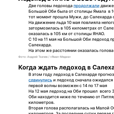
Две головы ледохода 
продолжали
 движе
Большой Оби была от столицы Ямала  в 1
тот момент прошла Мужи, до Салехарда 
На движение льда 10 мая повлияла непог
затормозилась в 105 километрах от Сале
оказалась в 105 км от столицы ЯНАО.
С 10 на 11 мая на Большой Оби ледоход п
Салехарда.
На этом же расстоянии оказалась голова
Фото: Андрей Ткачев / «Ямал-Медиа»
Когда ждать ледоход в Салеха
сдвинулись
 и ледоход сначала ожидался 1
первой волны возможен с 14 по 17 мая
На 12 мая ледоход на Оби прошел  всего 
Оби находится ниже по течению от Питля
километров.
Вторая голова располагалась на Малой 
километров. За последние сутки первая г