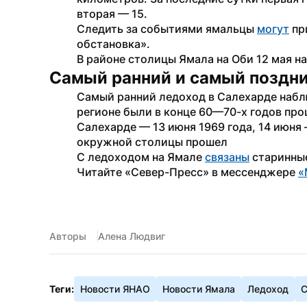
вторая — 15.
Следить за событиями ямальцы 
могут
 п
обстановка».
В районе столицы Ямала на Оби 12 мая н
Самый ранний и самый поздн
Самый ранний ледоход в Салехарде наблю
регионе были в конце 60—70-х годов прош
Салехарде — 13 июня 1969 года, 14 июня 
окружной столицы прошел 
С ледоходом на Ямале 
связаны
 старинны
Читайте «Север-Пресс» в мессенджере 
«
Авторы
Алена Людвиг
Теги:
Новости ЯНАО
Новости Ямала
Ледоход
С