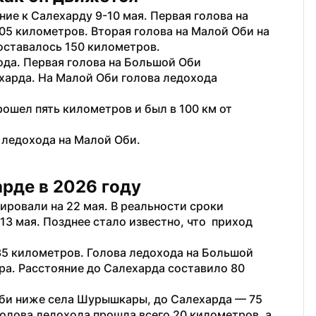
ние к Салехарду 9-10 мая. Первая голова на 
05 километров. Вторая голова на Малой Оби на 
оставалось 150 километров. 
ода. Первая голова на Большой Оби 
харда. На Малой Оби голова ледохода 
рошел пять километров и был в 100 км от 
 ледохода на Малой Оби.
рде в 2026 году
В этом году ледоход в Салехарде прогнозировали на 22 мая. В реальности сроки 
3 мая. Позднее стало известно, что  приход 
35 километров. Голова ледохода на Большой 
ра. Расстояние до Салехарда составило 80 
Оби ниже села Шурышкары, до Салехарда — 75 
олова ледохода прошла всего 20 километров, а 