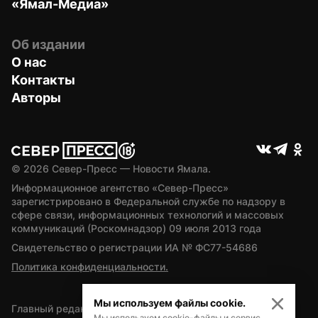
«Ямал-Медиа»
Об издании
О нас
Контакты
Авторы
© 
2026
 Север-Пресс — Новости Ямала.
Информационное агентство «Север-Пресс» 
зарегистрировано в Федеральной службе по надзору в 
сфере связи, информационных технологий и массовых 
коммуникаций (Роскомнадзор) 09 июля 2013 года
Свидетельство о регистрации ИА № ФС77-54686
Политика конфиденциальности.
Мы используем файлы cookie.
Главный редактор — А.Л. Поздеев
Мы используем cookie-файлы и сервис