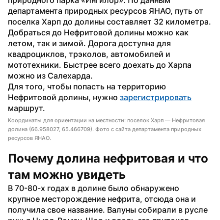
департамента природных ресурсов ЯНАО, путь от 
поселка Харп до долины составляет 32 километра.
Добраться до Нефритовой долины можно как 
летом, так и зимой. Дорога доступна для 
квадроциклов, трэколов, автомобилей и 
мототехники. Быстрее всего доехать до Харпа 
можно из Салехарда.
Для того, чтобы попасть на территорию 
Нефритовой долины, нужно 
зарегистрировать
маршрут.
Координаты для ориентации на местности: поселок Харп — Нефритовая
долина (66.958027, 65.466709). Фото с сайта департамента природных
ресурсов ЯНАО.
Почему долина нефритовая и что 
там можно увидеть
В 70-80-х годах в долине было обнаружено 
крупное месторождение нефрита, отсюда она и 
получила свое название. Валуны собирали в русле 