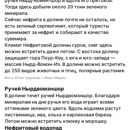
ручья Нырд-Вомен-Шор и вдоль его притоков. 
Тогда здесь добыли около 20 тонн зеленого 
минерала.
Сейчас нефрита в долине почти не осталось, но 
есть зеленый серпентинит, который туристы 
принимают за нефрит и собирают в качестве 
сувенира.
Климат Нефритовой долины суров, снег здесь 
можно встретить даже летом. С востока долину 
защищает гора Поур-Кеу, с юга и юго-запада — 
массив Нырд-Вомэн-Из. В долине можно встретить 
до 250 видов животных и птиц, полярные растения.
Фото: Юлия Чудинова / «Ямал-Медиа»
Ручей Нырдвомэншор
В долине течет ручей Нырдвомэншор. Благодаря 
минералам на дне ручья его вода играет всеми 
оттенками зеленого цвета. Вдоль водоема растут 
лиственница, ива, ольха и карликовая береза. 
Летом можно встретить клюкву и морошку.
Нефритовый водопад