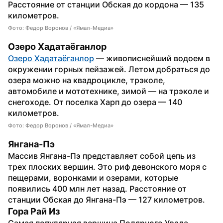
Расстояние от станции Обская до кордона — 135 
километров.
Фото: Федор Воронов / «Ямал-Медиа»
Озеро Хадатаёганлор
Озеро Хадатаёганлор
 — живописнейший водоем в 
окружении горных пейзажей. Летом добраться до 
озера можно на квадроцикле, трэколе, 
автомобиле и мототехнике, зимой — на трэколе и 
снегоходе. От поселка Харп до озера — 140 
километров.
Фото: Федор Воронов / «Ямал-Медиа»
Янгана-Пэ
Массив Янгана-Пэ представляет собой цепь из 
трех плоских вершин. Это риф девонского моря с 
пещерами, воронками и озерами, которые 
появились 400 млн лет назад. Расстояние от 
станции Обская до Янгана-Пэ — 127 километров.
Гора Рай Из
Самая популярная вершина Полярного Урала — 