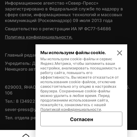
Информационное агентство «Север-Пресс» 
зарегистрировано в Федеральной службе по надзору в 
сфере связи, информационных технологий и массовых 
коммуникаций (Роскомнадзор) 09 июля 2013 года
Свидетельство о регистрации ИА № ФС77-54686
Политика конфиденциальности.
Мы используем файлы cookie.
Главный редактор — А.Л. Поздеев
Мы используем cookie-файлы и сервис
Учредитель: Департамент внутренней политики Ямало-
Яндекс.Метрика, чтобы запомнить ваши
настройки, анализировать посещаемость и
Ненецкого автономного округа
работу сайта, повышать его
эффективность. Вы можете отказаться от
использования cookie-файлов, отключив
самостоятельно эту опцию в настройках
629003, ЯНАО, Салехард, мкр. Богдана Кнунянца, д.1, каб. 
браузера. Сохраненные cookie-файлы
106
можно удалить в любое время. Перед
продолжением использования сайта,
Тел.: 8 (34922) 71262
пожалуйста, ознакомьтесь с нашей
sever-press@yamal-media.ru
Политикой конфиденциальности
.
Тел. отдела рекламы: 8 (34922) 42728
Согласен