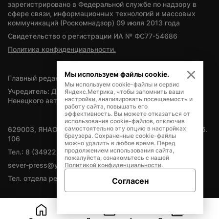
зарегистрировано в Федеральной службе по надзору в 
сфере связи, информационных технологий и массовых 
коммуникаций (Роскомнадзор) 09 июля 2013 года
Свидетельство о регистрации ИА № ФС77-54686
Политика конфиденциальности.
Мы используем файлы cookie.
Главный редактор — А.Л. Поздеев
Мы используем cookie-файлы и сервис
Учредитель: Департамент внутренней политики Ямало-
Яндекс.Метрика, чтобы запомнить ваши
настройки, анализировать посещаемость и
Ненецкого автономного округа
работу сайта, повышать его
эффективность. Вы можете отказаться от
использования cookie-файлов, отключив
самостоятельно эту опцию в настройках
629003, ЯНАО, Салехард, мкр. Богдана Кнунянца, д.1, каб. 
браузера. Сохраненные cookie-файлы
106
можно удалить в любое время. Перед
продолжением использования сайта,
Тел.: 8 (34922) 71262
пожалуйста, ознакомьтесь с нашей
sever-press@yamal-media.ru
Политикой конфиденциальности
.
Тел. отдела рекламы: 8 (34922) 42728
Согласен