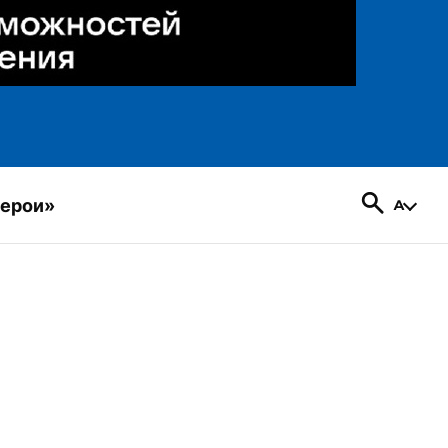
герои»