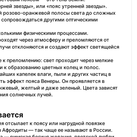
рней звезды», или «пояс утренней звезды». 
й розово-оранжевой полосы света до сложных 
 сопровождаться другими оптическими 
сколькими физическими процессами.
оходят через атмосферу и преломляются от 
лучи отклоняются и создают эффект светящейся 
 к преломлению: свет проходит через мелкие 
и к образованию цветных колец и полос.
йших капелек влаги, пыли и других частиц в 
ь эффект пояса Венеры. Он проявляется в 
нжевый, желтый и даже зеленый. Цвета зависят 
ния солнечных лучей.
вается
 отсылает к поясу или нагрудной повязке 
 Афродиты — так чаще ее называют в России. 
а — римская богиня желания, плотской любви, 