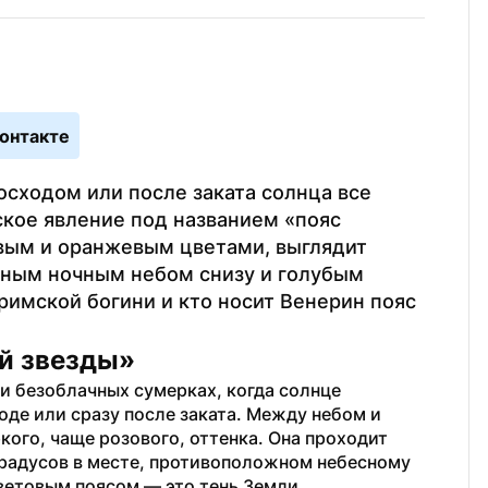
онтакте
сходом или после заката солнца все 
кое явление под названием «пояс 
вым и оранжевым цветами, выглядит 
ным ночным небом снизу и голубым 
римской богини и кто носит Венерин пояс 
ей звезды»
 безоблачных сумерках, когда солнце 
оде или сразу после заката. Между небом и 
ого, чаще розового, оттенка. Она проходит 
градусов в месте, противоположном небесному 
световым поясом — это тень Земли.