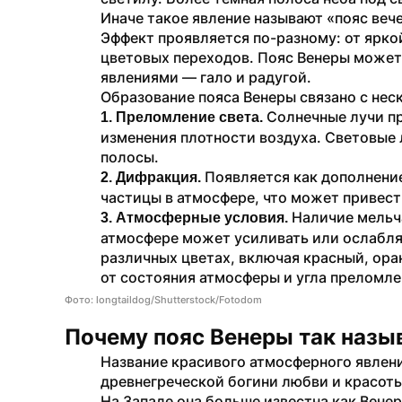
Иначе такое явление называют «пояс вече
Эффект проявляется по-разному: от ярко
цветовых переходов. Пояс Венеры может
явлениями — гало и радугой.
Образование пояса Венеры связано с не
Солнечные лучи пр
1. Преломление света. 
изменения плотности воздуха. Световые 
полосы.
 Появляется как дополнение
2. Дифракция.
частицы в атмосфере, что может привест
 Наличие мельча
3. Атмосферные условия.
атмосфере может усиливать или ослаблят
различных цветах, включая красный, ора
от состояния атмосферы и угла преломле
Фото: longtaildog/Shutterstock/Fotodom
Почему пояс Венеры так назы
Название красивого атмосферного явления
древнегреческой богини любви и красоты
На Западе она больше известна как Венер