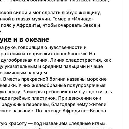
ской силой и мог сделать любую женщину, 
нной в глазах мужчин. Гомер в «Илиаде» 
 пояс у Афродиты, чтобы очаровать Зевса и 
м.
уке и в океане
 руке, говорящая о чувственности и 
ражении и творческих способностях. На 
 дугообразная линия. Линия сладострастия, как 
ду указательным и средним пальцами и чаще 
безымянным пальцем.
 В честь прекрасной богини названы морские 
невики. У них желеобразные полупрозрачные 
ную ленту. Размеры гребневиков могут достигать 
ядов гребных пластинок. При движении они 
т радужные переливы, благодаря чему жители 
ское название. По легенде Афродита—Венера 
гую красоту — под названием «ледяные иглы», 