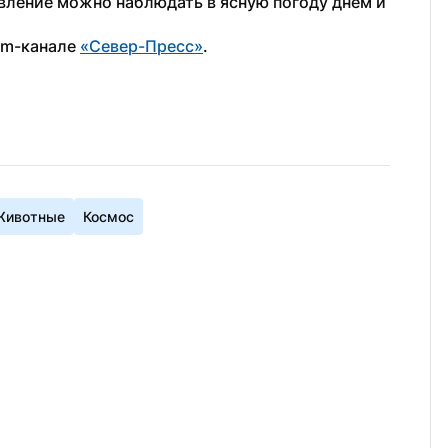
вление можно наблюдать в ясную погоду днем и 
am-канале 
«Север-Пресс»
.  
Животные
Космос