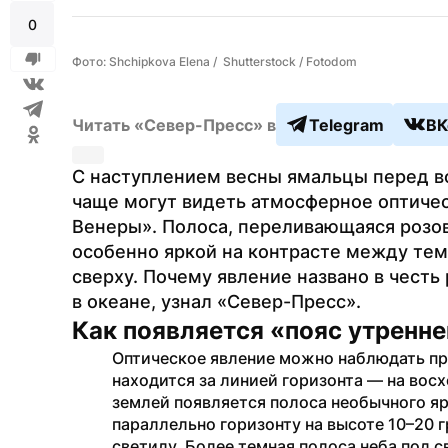
0
Фото: Shchipkova Elena /  Shutterstock / Fotodom
Читать «Север-Пресс» в
Telegram
ВК
С наступлением весны ямальцы перед во
чаще могут видеть атмосферное оптичес
Венеры». Полоса, переливающаяся розо
особенно яркой на контрасте между тем
сверху. Почему явление названо в честь 
в океане, узнал «Север-Пресс».
Как появляется «пояс утренн
Оптическое явление можно наблюдать при
находится за линией горизонта — на восх
землей появляется полоса необычного ярк
параллельно горизонту на высоте 10–20 
светилу. Более темная полоса неба под 