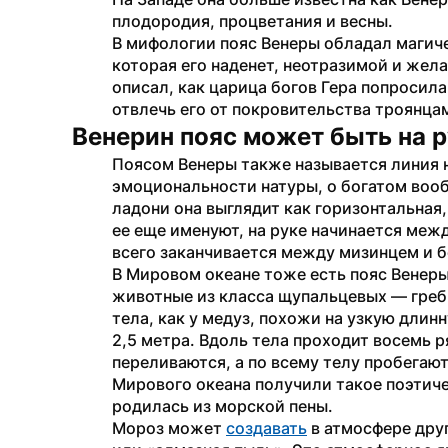
плодородия, процветания и весны.
В мифологии пояс Венеры обладал магиче
которая его наденет, неотразимой и жела
описал, как царица богов Гера попросила
отвлечь его от покровительства троянца
Венерин пояс может быть на р
Поясом Венеры также называется линия на
эмоциональности натуры, о богатом вооб
ладони она выглядит как горизонтальная,
ее еще именуют, на руке начинается меж
всего заканчивается между мизинцем и 
В Мировом океане тоже есть пояс Венеры.
животные из класса щупальцевых — греб
тела, как у медуз, похожи на узкую длин
2,5 метра. Вдоль тела проходит восемь р
переливаются, а по всему телу пробегаю
Мирового океана получили такое поэтиче
родилась из морской пены.
Мороз может 
создавать
 в атмосфере дру