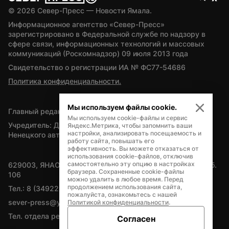
© 
2026
 Север-Пресс — Новости Ямала.
Информационное агентство «Север-Пресс» 
зарегистрировано в Федеральной службе по надзору в 
сфере связи, информационных технологий и массовых 
коммуникаций (Роскомнадзор) 09 июля 2013 года
Свидетельство о регистрации ИА № ФС77-54686
Политика конфиденциальности.
Мы используем файлы cookie.
Главный редактор — А.Л. Поздеев
Мы используем cookie-файлы и сервис
Учредитель: Департамент внутренней политики Ямало-
Яндекс.Метрика, чтобы запомнить ваши
настройки, анализировать посещаемость и
Ненецкого автономного округа
работу сайта, повышать его
эффективность. Вы можете отказаться от
использования cookie-файлов, отключив
самостоятельно эту опцию в настройках
629003, ЯНАО, Салехард, мкр. Богдана Кнунянца, д.1, каб. 
браузера. Сохраненные cookie-файлы
106
можно удалить в любое время. Перед
продолжением использования сайта,
Тел.: 8 (34922) 71262
пожалуйста, ознакомьтесь с нашей
sever-press@yamal-media.ru
Политикой конфиденциальности
.
Тел. отдела рекламы: 8 (34922) 42728
Согласен