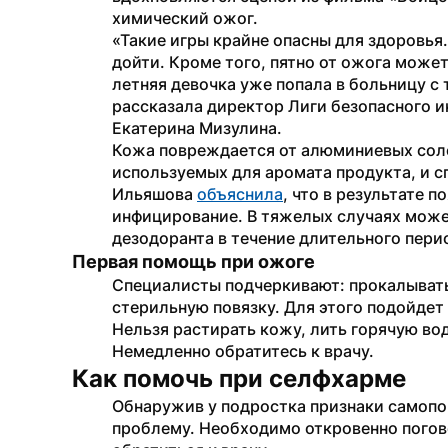
химический ожог.
«Такие игры крайне опасны для здоровья.
дойти. Кроме того, пятно от ожога может
летняя девочка уже попала в больницу с
рассказала директор Лиги безопасного и
Екатерина Мизулина.
Кожа повреждается от алюминиевых солей
используемых для аромата продукта, и с
Ильяшова 
объяснила
, что в результате 
инфицирование. В тяжелых случаях може
дезодоранта в течение длительного пери
Первая помощь при ожоге
Специалисты подчеркивают: прокалывать
стерильную повязку. Для этого подойдет 
Нельзя растирать кожу, лить горячую вод
Немедленно обратитесь к врачу.
Как помочь при селфхарме 
Обнаружив у подростка признаки самоповр
проблему. Необходимо откровенно погово