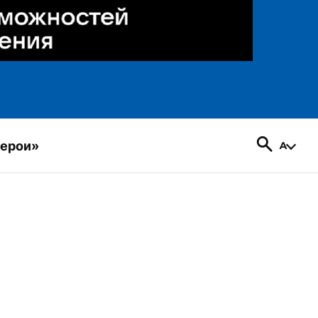
герои»