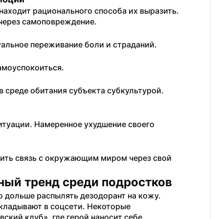
находит рационального способа их выразить. 
через самоповреждение.
уальное переживание боли и страданий.
амоуспокоиться. 
в среде обитания субъекта субкультурой. 
туации. Намеренное ухудшение своего 
ить связь с окружающим миром через свой 
ный тренд среди подростков
о дольше распылять дезодорант на кожу. 
кладывают в соцсети. Некоторые 
кий клуб», где герой наносит себе 