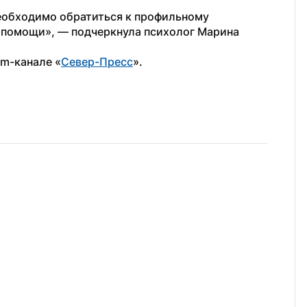
еобходимо обратиться к профильному 
 помощи», — подчеркнула психолог Марина 
am-канале «
Север-Пресс
».