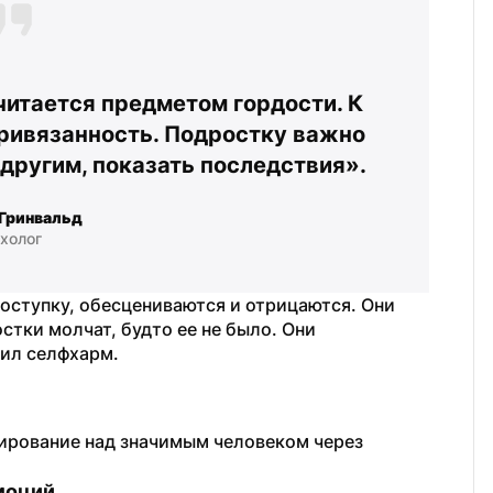
тается предметом гордости. К 
ривязанность. Подростку важно 
другим, показать последствия».
Гринвальд
холог
оступку, обесцениваются и отрицаются. Они 
стки молчат, будто ее не было. Они 
ил селфхарм. 
ирование над значимым человеком через 
моций