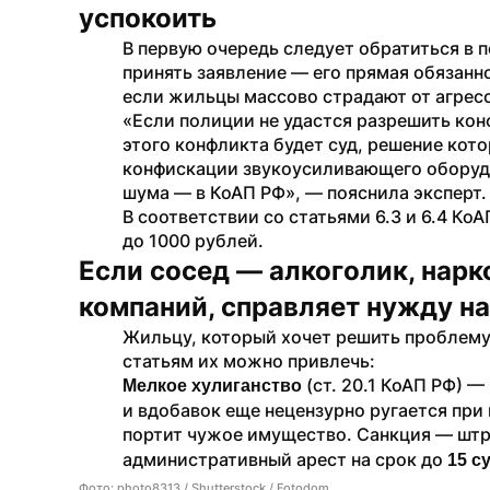
успокоить
В​ первую очередь следует обратиться в​ по
принять за­явление​ — его прямая обязан
если жильцы массово страдают от агресс
«Если полиции не​ уда­стся разрешить конф
этого конфликта будет суд, решение которо
конфискации звукоуси­ливающего оборудо
шума — в КоАП РФ», — пояснила эксперт.
В соответствии со ст­атьями 6.3 и​ 6.4 Ко
до​ 1000 рублей.
Если сосед — алкоголик, нарк
компаний, справляет нужду на
Жильцу, который хочет решить проблему с
статьям их можно привлечь:
​ (ст.​ 20.1​ КоАП​ Р
Мелкое хулиганство
и​ вдобавок еще нецензурно ругается при​
портит чужое имущество. Санкция​ — штра
административный арест на​ срок до​ 
15​ с
Фото: photo8313 / Shutterstock / Fotodom