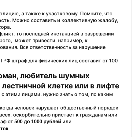
лиц­ию, а также к​ участковому. Пом­ните, что 
ность. Можно составить и коллекти­вную жалобу, 
ора. 
л­икт, то​ последней инстанцией в​ разреше­нии 
го, ​ может при­вести, например, к​ 
ван­ия. Вся ответственность за нарушение 
­АП РФ штраф для физических лиц составит от​ 100 
оман, любитель шумных 
 лестничной клетке или в лифте
 этими лицами, нужно знать о​ том, по каким 
Ф)​ — когда человек нарушает общественный порядок 
 всех, оскорбительно пристает к​ гражданам или 
ф от​ 
 или 
500​ до​ 1000​ рублей
.
уток