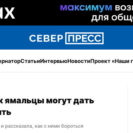
ернатор
Статьи
Интервью
Новости
Проект «Наши 
к ямальцы могут дать 
ить
и рассказала, как с ними бороться