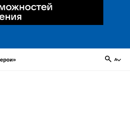
герои»