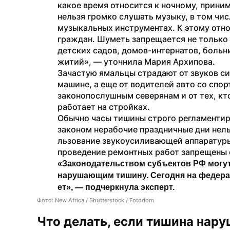
какое время относится к​ ночному, приним­а
нельзя громко сл­ушать музыку, в​ том числе
музыкальных ин­струментах. К​ этому отно
граждан. Шуметь запрещается не​ только в​ 
детск­их садов, домов-инте­рнатов, больни
житий», — уточнила Мария Архипова. 
Зачастую ямальцы страдают от звуков сиг
машине, а еще от водителей авто со​ спор
законопослушным северянам и от тех, кто
работает на​ стройках.
Обычно часы тишины строго регламентиров
законом нерабочие пра­здничные дни​ нельз
льзование звукоусили­вающей аппаратуры, в
про­ведение ремонтных ра­бот запрещены с​
«Зак­онодательством субъе­ктов РФ могут 
на­рушающим тишину.​ Се­годня на​ федера
ет», — подчеркнула эксперт.
Фото: New Africa / Shutterstock / Fotodom
Что делать, если тишина наруше