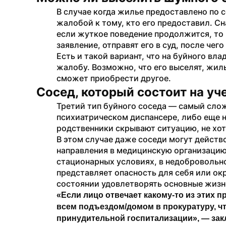
В случае когда жилье предоставлено по 
жалобой к тому, кто его предоставил. Сн
если жуткое поведение продолжится, то 
заявление, отправят его в суд, после че
Есть и такой вариант, что на буйного вл
жалобу. Возможно, что его выселят, жиль
сможет приобрести другое.
Сосед, который состоит на уч
Третий тип буйного соседа — самый сложн
психиатрическом диспансере, либо еще н
родственники скрывают ситуацию, не хотя
В этом случае даже соседи могут действ
направления в медицинскую организацию
стационарных условиях, в недобровольном
представляет опасность для себя или ок
состоянии удовлетворять основные жизн
«Если лицо отвечает какому-то из этих п
всем подъездом/домом в прокуратуру, чт
принудительной госпитализации», — за