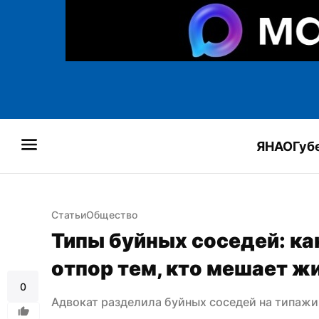
ЯНАО
Губ
Статьи
Общество
Типы буйных соседей: ка
отпор тем, кто мешает ж
0
Адвокат разделила буйных соседей на типажи 