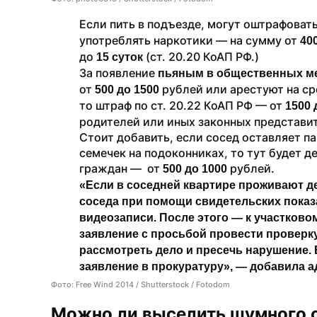
Если пить в​ подъезде​, могут оштрафовать 
употреблять наркотики​ — на​ сумму от​
 40
до​ 
 (ст.​ 20.20​ КоАП​ РФ.)
15​ суток
За​ появление 
пьяным в​ общественных м
от​ 
рублей или арестуют на​ сро
500​ до​ 1500​ 
то штраф​ по​ ст.​ 20.22​ КоАП​ РФ​ — от​ 
1500 
родителей или иных законных представи
Стоит добавить, если сосед оставляет пак
семечек на​ подоконниках, то тут будет дейс
граждан​ —  от​ 
рублей.
500​ до​ 1000​ 
«Если в соседней квартире проживают д
соседа при помощи свидетельских показа
видеозаписи. После этого — к участково
заявление с просьбой провести проверку.
рассмотреть дело и пресечь нарушение. Е
заявление​ в прокуратуру», — добавила 
Фото: Free Wind 2014 / Shutterstock / Fotodom
Можно ли выселить шумного 