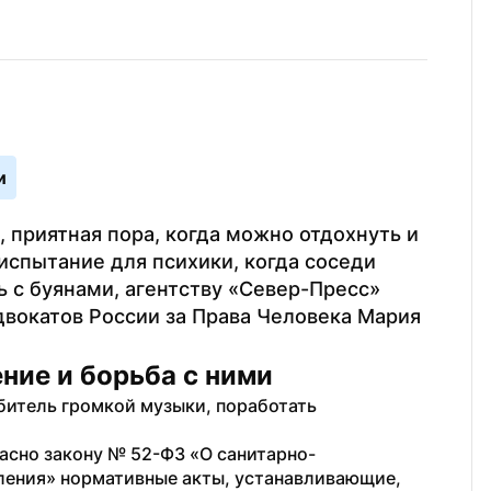
и
 приятная пора, когда можно отдохнуть и 
испытание для психики, когда соседи 
 с буянами, агентству «Север-Пресс» 
окат­ов России за Права Человека Мария 
ние и борьба с ними
тель громкой муз­ыки, поработать 
асно закону №​ 52-ФЗ «О​ санитарн­о-
­ния» нормативные акт­ы, устанавливающие, 