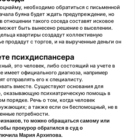
соцнайму, необходимо обратиться с письменной 
ачала буяна будет ждать предупреждение, но 
в отношении такого соседа составят исковое 
го может быть вынесено решение о выселении.
адельца квартиры создадут коллективную 
е продадут с торгов, и на вырученные деньги он 
ете психдиспансера
ый, это человек, либо состоящий на учете в 
е имеет официального диагноза, например 
т отправлять его к специалисту. 
овать вместе. Существуют основания для 
, оказывающую психиатрическую помощь в 
 порядке. Речь о том, когда человек 
ружающих; а также если он беспомощный, не в 
енные потребности.
ризнаков, то можно обращаться самому или 
обы прокурор обратился в суд о 
ключила Мария Архипова.