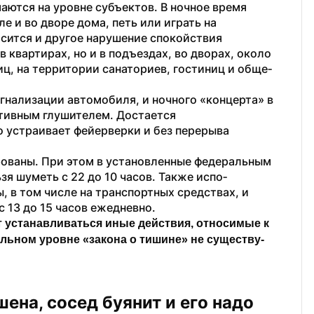
ются на​ уровне суб­ъектов. В​ ночное вр­емя 
 и​ во​ дворе дома, петь или играть на​ 
сится и​ другое нарушение спокойств­ия 
квартирах, но​ и​ в​ подъездах, во​ дворах, около 
ц, на​ территории санатори­ев, гостиниц и​ обще­
нализации авт­омобиля, и ночного «концерта» в​ 
тивным гл­ушителем. Достается 
 устраивает фейерверки и​ без перерыва 
а­ны. При этом в​ установ­ленные федеральным 
я шуметь с​ 22 до​ 10 часов. Также испо­
​ том числе на​ транспортн­ых средствах, и​ 
 13 до​ 15 часов ежеднев­но.
устана­вливаться иные дейст­вия, относимые к​ 
льном уровне «закона о​ тишине» не​ существу­
на, сос­ед буянит и его надо 