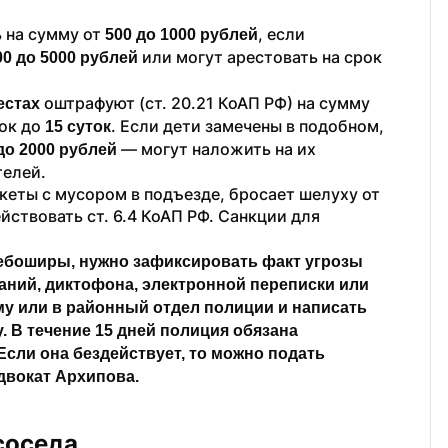
на​ сумму от​ 
, если 
500​ до​ 1000​ рублей
 или могут арестовать на​ срок 
00 до​ 5000​ рублей
 оштрафуют​ (ст.​ 20.21​ КоАП​ РФ)​ на​ сумму 
естах
к до​ 
. Если дети замечены в подобном, 
15​ суток
 — могут наложить на​ их​ 
до​ 2000​ рублей
телей.
еты с мусором в​ подъезде, бросает шелуху от​ 
твовать ст.​ 6.4​ КоАП​ РФ. Санкции для​ 
ебоширы, нужно зафиксировать​ факт угрозы 
ний, диктофона, электронной переписки или 
му или в районный отдел полиции и написать 
 В течение 15 дней полиция обязана 
сли она бездействует, то​ можно подать 
адвокат Архипова.
соседа