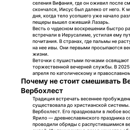
селения Вифания, где он оживил после см
скончался, Иисус был далеко от него. К 
дня, когда тело усопшего уже начало раз
пещеры вышел оживший Лазарь.
Весть о чудесном воскрешении быстро ра
встречали в Иерусалиме, устилая ему пу
почитания. В странах, где пальмы не рас
на нее ивы. Они первыми просыпаются ве
жизни.
Веточки с пушистыми почками освящают на
торжественной вечерней службы. В 2025 
апреля по католическому и православно
Почему не стоит смешивать Ве
Вербохлест
Традиция встречать весеннее пробуждени
существовала до христианской системы. 
Вербохлест. Его праздновали в любое вос
Ярило — древнеславянского праздника со
проводили обряды с распустившимися ве