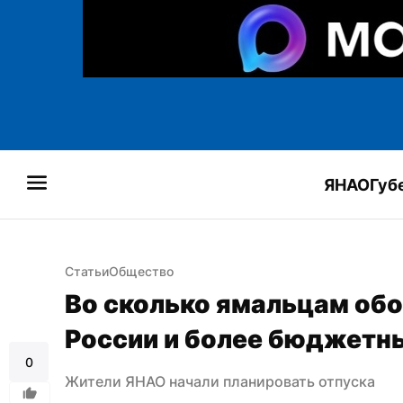
ЯНАО
Губ
Статьи
Общество
Во сколько ямальцам обо
России и более бюджетн
0
Жители ЯНАО начали планировать отпуска