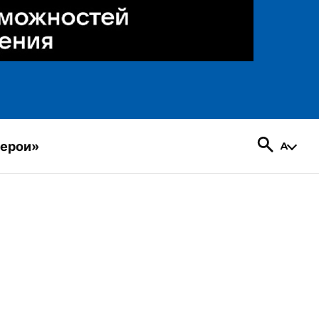
герои»