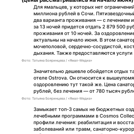
Для ямальцев, у которых нет ограничений
миллиона рублей в Сочи. Пятизвездочный 
два варианта проживания — с лечением и
за 13 ночей придется отдать 2 879 500 р
проживания от 10 ночей. За оздоровление
актуальны на начало июня. В этом санат
мочеполовой, сердечно-сосудистой, кост
дыхания. Также предоставляются услуги
Фото: Татьяна Бояринцева / «Ямал-Медиа»
Значительно дешевле обойдется отдых та
отеле Ostrova. Он относится к вышеупомя
оздоровлению тут такой же. Цена санатор
рублей, без лечения — от 780 тысяч рубл
Фото: Татьяна Бояринцева / «Ямал-Медиа»
Замыкает топ-3 самых не бюджетных озд
лечебными программами в Cosmos Collecti
профили лечения: реабилитация и восста
заболеваний или травм, санаторно-курор