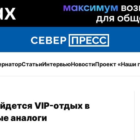
ернатор
Статьи
Интервью
Новости
Проект «Наши 
йдется VIP-отдых в 
ые аналоги