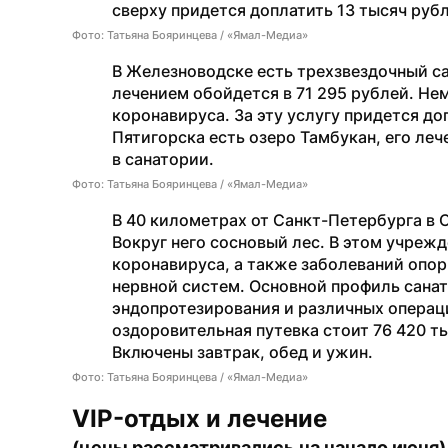
сверху придется доплатить 13 тысяч руб
Фото: Татьяна Бояринцева / «Ямал-Медиа»
В Железноводске есть трехзвездочный са
лечением обойдется в 71 295 рублей. Не
коронавируса. За эту услугу придется доп
Пятигорска есть озеро Тамбукан, его леч
в санатории.
Фото: Татьяна Бояринцева / «Ямал-Медиа»
В 40 километрах от Санкт-Петербурга в 
Вокруг него сосновый лес. В этом учреж
коронавируса, а также заболеваний опор
нервной систем. Основной профиль сана
эндопротезирования и различных операци
оздоровительная путевка стоит 76 420 ты
Включены завтрак, обед и ужин.
Фото: Татьяна Бояринцева / «Ямал-Медиа»
VIP-отдых и лечение
(цены рассматривались на начало июня)