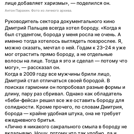
лице добавляет харизмы», — поделился он.
Антон Парахин. Фото из личного архива.
Руководитель сектора документального кино 
Дмитрий Пальцев всегда хотел бороду. «Когда я 
был студентом, борода у меня росла не очень. А 
именно тогда хотелось выглядеть повзрослее. Я, 
можно сказать, мечтал о ней. Годам к 23–24 я уже 
мог отрастить прямо бороду, а не отдельные 
волосы на лице. Тогда я это и сделал — потому что 
могу», — рассказал он.
Когда в 2009 году все мужчины брили лицо, 
Дмитрий стал отличаться своей бородой. В 
поисках гармонии он попробовал разные формы и 
длину, пару раз сбривал. Однако как обладатель 
«беби-фейса» решил все же оставить бороду для 
солидности. Кроме прочего, по словам Дмитрия, 
борода — крайне удобная штука, она не требует 
ежедневного бритья. 
«Лично я никакого сакрального смыла в бороду не 
вкладываю. Ношу, потому что так удобно, да и 