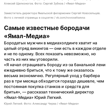
Алексей Щелконогов. Фото: Сергей Зубков / «Ямал-Медиа»
Заместитель директора Ямальской филармонии Сергей Новосельцев.
Фото с личной страницы в соцсетях / vk.com/novoseltsevss
Самые известные бородачи 
«Ямал-Медиа»
Бородатых мужчин в медиахолдинге хватит на 
целый отряд викингов — они есть в каждом отделе 
и не по одному. Всех показать невозможно, но 
часть из них мы уговорили.
«Я начал отращивать бороду из-за банальной лени 
ежедневно бриться, что к тому же оказалось 
весьма экономично. Регулярный уход у барбера 
раз в три месяца обходится гораздо дешевле, чем 
постоянная покупка станков и средств для 
бритья», — рассказал технический директор 
«Ямал-Медиа» Юрий Легкий.
Юрий Легкий. Фото: Александр Чирва / «Ямал-Медиа»