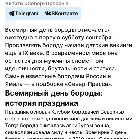
Читать «Север-Пресс» в
Telegram
ВКонтакте
Всемирный день бороды отмечается 
ежегодно в первую субботу сентября. 
Прославлять бороду начали датские викинги 
еще в IX веке. В современном мире она 
остается для мужчины элементом 
идентичности, брутальности и статуса. 
Самые известные бородачи России и 
Ямала — в подборке «Север-Пресса».
Всемирный день бороды: 
история праздника
Праздник основан Клубом бородачей Северных 
стран, которые вдохновились датскими викингами. 
Тогда борода считалась атрибутом воина, 
символизировала силу и честь. Всемирный день 
бороды начали отмечать в 2010 году. С тех пор он 