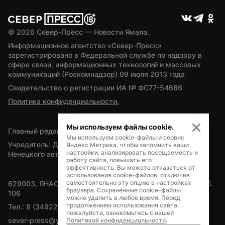
© 
2026
 Север-Пресс — Новости Ямала.
Информационное агентство «Север-Пресс» 
зарегистрировано в Федеральной службе по надзору в 
сфере связи, информационных технологий и массовых 
коммуникаций (Роскомнадзор) 09 июля 2013 года
Свидетельство о регистрации ИА № ФС77-54686
Политика конфиденциальности.
Мы используем файлы cookie.
Главный редактор — А.Л. Поздеев
Мы используем cookie-файлы и сервис
Учредитель: Департамент внутренней политики Ямало-
Яндекс.Метрика, чтобы запомнить ваши
настройки, анализировать посещаемость и
Ненецкого автономного округа
работу сайта, повышать его
эффективность. Вы можете отказаться от
использования cookie-файлов, отключив
самостоятельно эту опцию в настройках
629003, ЯНАО, Салехард, мкр. Богдана Кнунянца, д.1, каб. 
браузера. Сохраненные cookie-файлы
106
можно удалить в любое время. Перед
продолжением использования сайта,
Тел.: 8 (34922) 71262
пожалуйста, ознакомьтесь с нашей
sever-press@yamal-media.ru
Политикой конфиденциальности
.