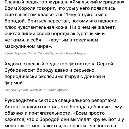
Главный редактор журнала «Ямальский меридиан» 
Ефим Хороля говорит, что усы у него появились 
еще в шестом классе, а к 11-му он уже был с 
бородой. Бриться перестал, потому что надоело, 
плюс чувствительная кожа. Ни о чем не жалеет, 
считая линии своей бороды аккуратными и 
четкими, а себя — «крутым в токсичном 
маскулинном мире». 
Ефим Хороля. Фото: Сергей Зубков / «Ямал-Медиа»
Художественный редактор фотоотдела Сергей 
Зубков носит бороду давно и серьезно, 
периодически экспериментируя с длиной и 
формой.
Сергей Зубков. Фото из личного архива.
Руководитель сектора специального репортажа 
Антон Парахин говорит, что борода добавляет ему 
обаяния и притягательности. «Всем просто 
кажется, что с бородой они выглядят круче. Вот и у 
меня так — мне кажется, что растительность на 