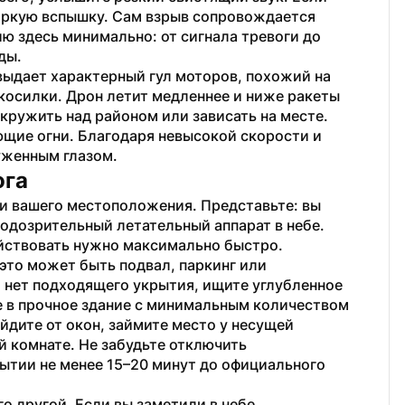
яркую вспышку. Сам взрыв сопровождается 
ю здесь минимально: от сигнала тревоги до 
ды.
 выдает характерный гул моторов, похожий на 
косилки. Дрон летит медленнее и ниже ракеты 
 кружить над районом или зависать на месте. 
ющие огни. Благодаря невысокой скорости и 
уженным глазом.
ога
 и вашего местоположения. Представьте: вы 
одозрительный летательный аппарат в небе. 
ействовать нужно максимально быстро. 
то может быть подвал, паркинг или 
нет подходящего укрытия, ищите углубленное 
е в прочное здание с минимальным количеством 
дите от окон, займите место у несущей 
 комнате. Не забудьте отключить 
ытии не менее 15–20 минут до официального 
о другой. Если вы заметили в небе 