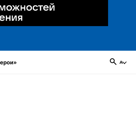
герои»