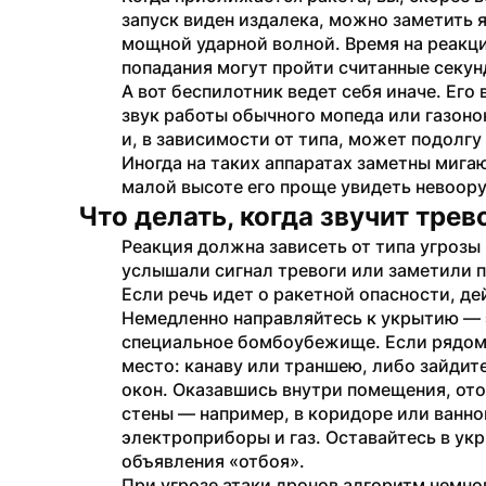
запуск виден издалека, можно заметить 
мощной ударной волной. Время на реакци
попадания могут пройти считанные секун
А вот беспилотник ведет себя иначе. Его
звук работы обычного мопеда или газоно
и, в зависимости от типа, может подолгу
Иногда на таких аппаратах заметны мига
малой высоте его проще увидеть невоор
Что делать, когда звучит трев
Реакция должна зависеть от типа угрозы
услышали сигнал тревоги или заметили п
Если речь идет о ракетной опасности, д
Немедленно направляйтесь к укрытию — э
специальное бомбоубежище. Если рядом 
место: канаву или траншею, либо зайдит
окон. Оказавшись внутри помещения, отой
стены — например, в коридоре или ванной
электроприборы и газ. Оставайтесь в укр
объявления «отбоя».
При угрозе атаки дронов алгоритм немног