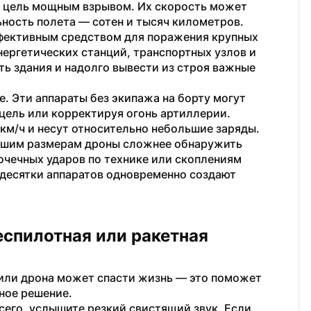
 цель мощным взрывом. Их скорость может 
ьность полета — сотен и тысяч километров. 
фективным средством для поражения крупных 
нергетических станций, транспортных узлов и 
ь здания и надолго вывести из строя важные 
. Эти аппараты без экипажа на борту могут 
цель или корректируя огонь артиллерии. 
км/ч и несут относительно небольшие заряды. 
ьшим размерам дроны сложнее обнаружить 
очечных ударов по технике или скоплениям 
десятки аппаратов одновременно создают 
еспилотная или ракетная 
или дрона может спасти жизнь — это поможет 
ное решение.
сего, услышите резкий свистящий звук. Если 