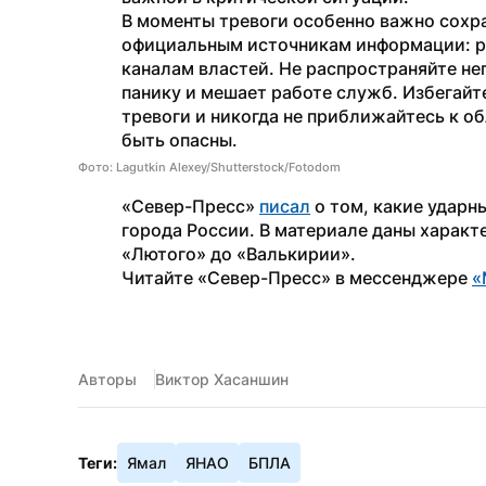
В моменты тревоги особенно важно сохра
официальным источникам информации: р
каналам властей. Не распространяйте не
панику и мешает работе служб. Избегайт
тревоги и никогда не приближайтесь к о
быть опасны.
Фото: Lagutkin Alexey/Shutterstock/Fotodom
«Север-Пресс» 
писал
 о том, какие ударн
города России. В материале даны характ
«Лютого» до «Валькирии».
Читайте «Север-Пресс» в мессенджере 
«
Авторы
Виктор Хасаншин
Теги:
Ямал
ЯНАО
БПЛА