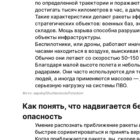
по определенной траектории и поражают
достигать тысяч километров в час, а дал
Такие характеристики делают ракеты эф
стратегических объектов: военных баз, э
складов. Мощь взрыва способна разрушит
объекты инфраструктуры.
Беспилотники, или дроны, работают иначе
часами находиться в воздухе, выискивая 
Обычно они летают со скоростью 50–150 
Благодаря малой высоте полета и небол
радарами. Они часто используются для т
людей, а иногда применяются массово — 
серьезную нагрузку на системы ПВО.
Фото: aapsky/Shutterstock/Fotodom
Как понять, что надвигается б
опасность
Умение распознать приближение ракеты 
быстрее сориентироваться и принять вер
Когда приближается ракета, вы, скорее в