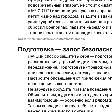
подозрительный аппарат, не стоит снимат
в МЧС (112) или полицию, указав направл
летит низко над городом, зайдите в здан
улице укройтесь за капитальными постро
сбросил боеприпас, падайте на землю и з
торопитесь вставать: подождите несколь
Фото: AyhanTuranMenekay/Shutterstock/Fotodom
Подготовка — залог безопасн
Лучший способ защитить себя — подготови
расположения укрытий рядом с домом, р
передвижения. Подготовьте «тревожный на
длительного хранения, аптечку, фонарик,
Настройте оповещения от приложения МЧ
оповещения вашего региона.
Не забудьте обсудить правила поведения
Объясните им, куда идти и что делать при
взаимопомощи — особенно если рядом ж
Так вы создадите вокруг себя сеть подде
важной в критической ситуации.