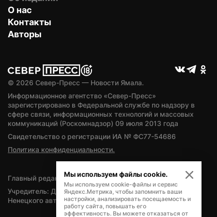
О нас
Контакты
Авторы
© 
2026
 Север-Пресс — Новости Ямала.
Информационное агентство «Север-Пресс» 
зарегистрировано в Федеральной службе по надзору в 
сфере связи, информационных технологий и массовых 
коммуникаций (Роскомнадзор) 09 июля 2013 года
Свидетельство о регистрации ИА № ФС77-54686
Политика конфиденциальности.
Мы используем файлы cookie.
Главный редактор — А.Л. Поздеев
Мы используем cookie-файлы и сервис
Учредитель: Департамент внутренней политики Ямало-
Яндекс.Метрика, чтобы запомнить ваши
настройки, анализировать посещаемость и
Ненецкого автономного округа
работу сайта, повышать его
эффективность. Вы можете отказаться от