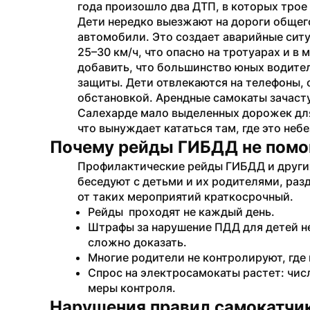
года произошло два ДТП, в которых трое 
Дети нередко выезжают на дороги общего
автомобили. Это создает аварийные ситу
25–30 км/ч, что опасно на тротуарах и в 
добавить, что большинство юных водител
защиты. Дети отвлекаются на телефоны, о
обстановкой. Арендные самокаты зачасту
Салехарде мало выделенных дорожек для
что вынуждает кататься там, где это неб
Почему рейды ГИБДД не помо
Профилактические рейды ГИБДД и других
беседуют с детьми и их родителями, раз
от таких мероприятий краткосрочный.
Рейды  проходят не каждый день.
Штрафы за нарушение ПДД для детей не
сложно доказать.
Многие родители не контролируют, где 
Спрос на электросамокаты растет: чис
меры контроля.
Нарушения правил самокатчика