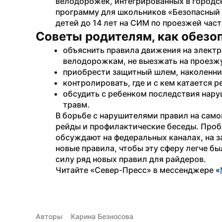
велодорожек, интегрированных в городск
программу для школьников «Безопасный с
детей до 14 лет на СИМ по проезжей част
Советы родителям, как обезоп
объяснить правила движения на электр
велодорожкам, не выезжать на проезж
приобрести защитный шлем, наколенни
контролировать, где и с кем катается 
обсудить с ребенком последствия наруш
травм.
В борьбе с нарушителями правил на само
рейды и профилактические беседы. Проб
обсуждают на федеральных каналах, на з
новые правила, чтобы эту сферу легче был
силу ряд новых правил для райдеров. 
Читайте «Север-Пресс» в мессенджере «
Авторы
Карина Безносова