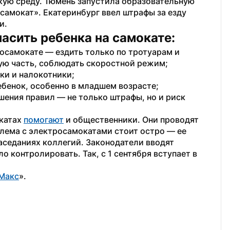
ую среду. Тюмень запустила образовательную 
амокат». Екатеринбург ввел штрафы за езду 
и.
асить ребенка на самокате:
осамокате — ездить только по тротуарам и 
ую часть, соблюдать скоростной режим;
ки и налокотники;
ребенок, особенно в младшем возрасте;
ения правил — не только штрафы, но и риск 
катах 
помогают
 и общественники. Они проводят 
лема с электросамокатами стоит остро — ее 
аседаниях коллегий. Законодатели вводят 
о контролировать. Так, с 1 сентября вступает в 
Макс
».