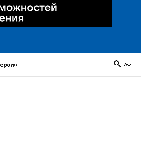
герои»