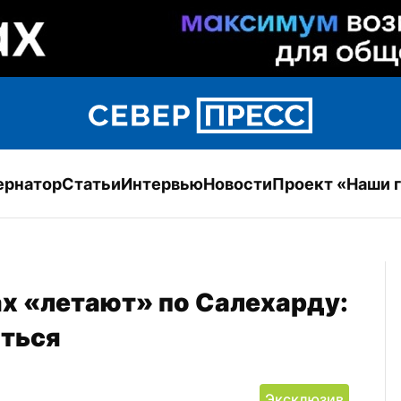
ернатор
Статьи
Интервью
Новости
Проект «Наши 
х «летают» по Салехарду: 
аться
Эксклюзив