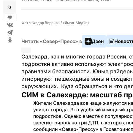
0
Фото: Федор Воронов / «Ямал-Медиа»
Читать «Север-Пресс» в
Дзен
Новост
Салехард, как и многие города России, с
подростки активно используют электрос
правилами безопасности. Юные райдеры
игнорируют пешеходные зоны и создают 
окружающих.  Куда обращаться и что де
СИМ в Салехарде: масштаб п
Жители Салехарда все чаще жалуются на
улицах города. Это удобный и модный тра
подростков. Однако вместе с популярност
зарегистрировано три ДТП, в которых пос
сообщили «Север-Прессу» в Госавтоинсп