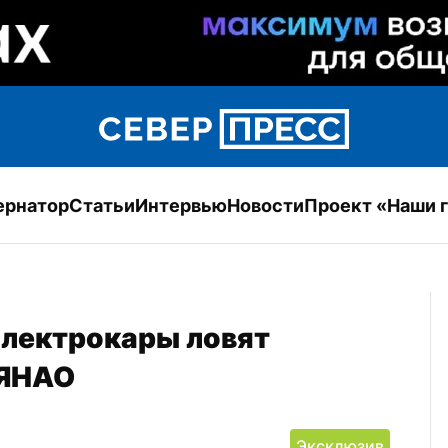
ернатор
Статьи
Интервью
Новости
Проект «Наши 
электрокары ловят 
 ЯНАО
Эксклюзив