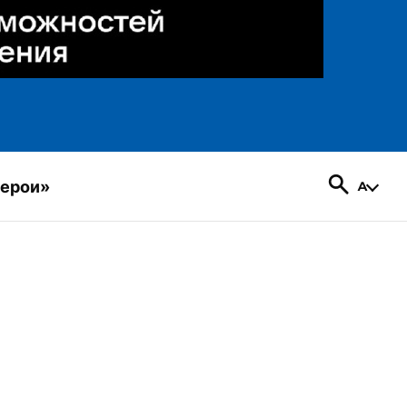
герои»