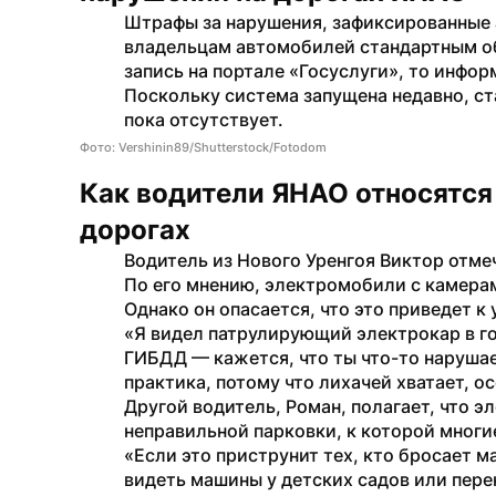
Штрафы за нарушения, зафиксированные 
владельцам автомобилей стандартным об
запись на портале «Госуслуги», то инфор
Поскольку система запущена недавно, ст
пока отсутствует.
Фото: Vershinin89/Shutterstock/Fotodom
Как водители ЯНАО относятся
дорогах
Водитель из Нового Уренгоя Виктор отмеч
По его мнению, электромобили с камерам
Однако он опасается, что это приведет 
«Я видел патрулирующий электрокар в го
ГИБДД — кажется, что ты что-то нарушае
практика, потому что лихачей хватает, о
Другой водитель, Роман, полагает, что 
неправильной парковки, к которой многи
«Если это приструнит тех, кто бросает ма
видеть машины у детских садов или пер