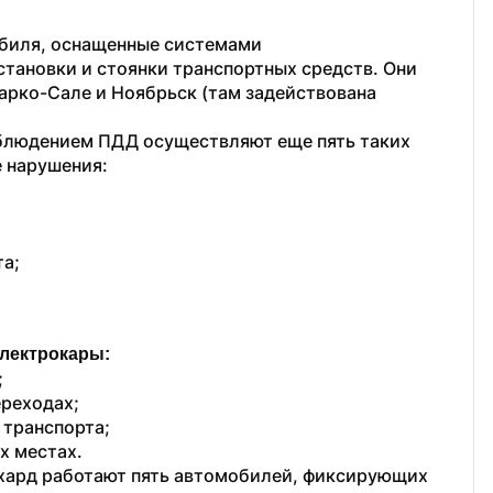
биля, оснащенные системами 
ановки и стоянки транспортных средств. Они 
арко-Сале и Ноябрьск (там задействована 
облюдением ПДД осуществляют еще пять таких 
 нарушения:
та;
электрокары:
 
реходах; 
 транспорта;
х местах.
хард работают пять автомобилей, фиксирующих 