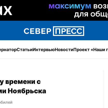
ернатор
Статьи
Интервью
Новости
Проект «Наши 
 времени с 
ми Ноябрьска
юбилей