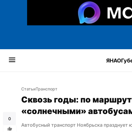
ЯНАО
Губ
Статьи
Транспорт
Сквозь годы: по маршруту
«солнечными» автобуса
0
Автобусный транспорт Ноябрьска празднует 