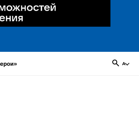
герои»