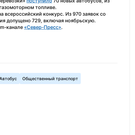
перевозки» 
поступило
 70 новых автобусов, из 
газомоторном топливе. 
на всероссийский конкурс. Из 970 заявок со 
ния допущено 729, включая ноябрьскую. 
am-канале 
«Север-Пресс»
. 
Автобус
Общественный транспорт