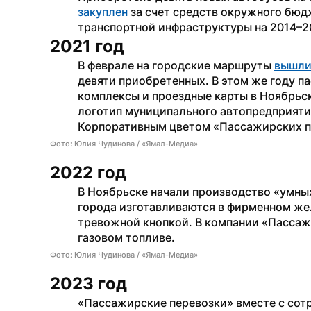
закуплен
 за счет средств окружного бюд
транспортной инфраструктуры на 2014–2
2021 год
В феврале на городские маршруты 
вышл
девяти приобретенных. В этом же году п
комплексы и проездные карты в Ноябрьск
логотип муниципального автопредприятия
Корпоративным цветом «Пассажирских п
Фото: Юлия Чудинова / «Ямал-Медиа»
2022 год
В Ноябрьске начали производство «умных
города изготавливаются в фирменном жел
тревожной кнопкой. В компании «Пассаж
газовом топливе.
Фото: Юлия Чудинова / «Ямал-Медиа»
2023 год
«Пассажирские перевозки» вместе с сотр