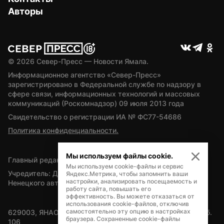
Авторы
© 
2026
 Север-Пресс — Новости Ямала.
Информационное агентство «Север-Пресс» 
зарегистрировано в Федеральной службе по надзору в 
сфере связи, информационных технологий и массовых 
коммуникаций (Роскомнадзор) 09 июля 2013 года
Свидетельство о регистрации ИА № ФС77-54686
Политика конфиденциальности.
Мы используем файлы cookie.
Главный редактор — А.Л. Поздеев
Мы используем cookie-файлы и сервис
Учредитель: Департамент внутренней политики Ямало-
Яндекс.Метрика, чтобы запомнить ваши
настройки, анализировать посещаемость и
Ненецкого автономного округа
работу сайта, повышать его
эффективность. Вы можете отказаться от
использования cookie-файлов, отключив
самостоятельно эту опцию в настройках
629003, ЯНАО, Салехард, мкр. Богдана Кнунянца, д.1, каб. 
браузера. Сохраненные cookie-файлы
106