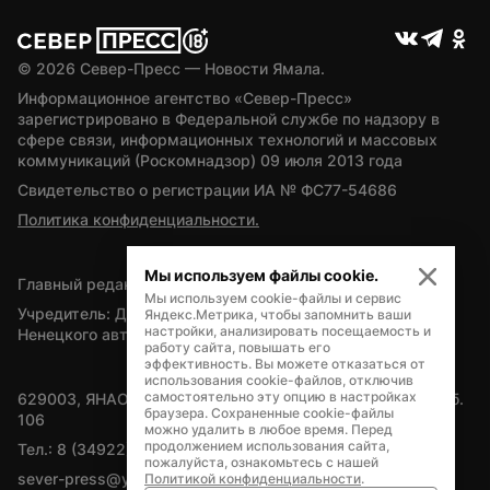
© 
2026
 Север-Пресс — Новости Ямала.
Информационное агентство «Север-Пресс» 
зарегистрировано в Федеральной службе по надзору в 
сфере связи, информационных технологий и массовых 
коммуникаций (Роскомнадзор) 09 июля 2013 года
Свидетельство о регистрации ИА № ФС77-54686
Политика конфиденциальности.
Мы используем файлы cookie.
Главный редактор — А.Л. Поздеев
Мы используем cookie-файлы и сервис
Учредитель: Департамент внутренней политики Ямало-
Яндекс.Метрика, чтобы запомнить ваши
настройки, анализировать посещаемость и
Ненецкого автономного округа
работу сайта, повышать его
эффективность. Вы можете отказаться от
использования cookie-файлов, отключив
самостоятельно эту опцию в настройках
629003, ЯНАО, Салехард, мкр. Богдана Кнунянца, д.1, каб. 
браузера. Сохраненные cookie-файлы
106
можно удалить в любое время. Перед
продолжением использования сайта,
Тел.: 8 (34922) 71262
пожалуйста, ознакомьтесь с нашей
sever-press@yamal-media.ru
Политикой конфиденциальности
.