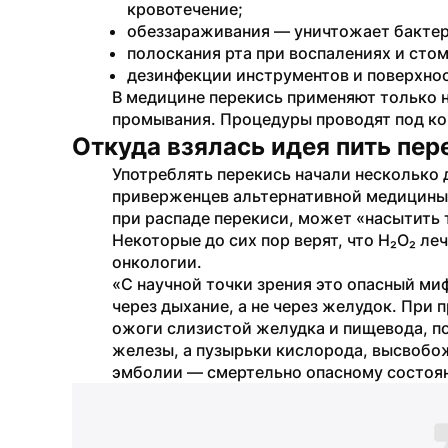
кровотечение;
обеззараживания — уничтожает бактери
полоскания рта при воспалениях и стом
дезинфекции инструментов и поверхно
В медицине перекись применяют только н
промывания. Процедуры проводят под ко
Откуда взялась идея пить пе
Употреблять перекись начали несколько 
приверженцев альтернативной медицины,
при распаде перекиси, может «насытить т
Некоторые до сих пор верят, что H₂O₂ ле
онкологии. 
«С научной точки зрения это опасный ми
через дыхание, а не через желудок. При 
ожоги слизистой желудка и пищевода, п
железы, а пузырьки кислорода, высвобож
эмболии — смертельно опасному состоян