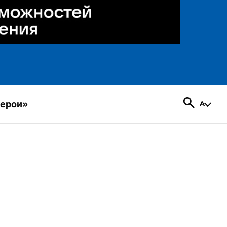
герои»