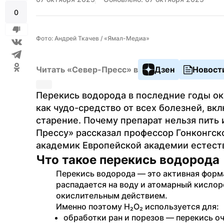
0
Фото: Андрей Ткачев / «Ямал-Медиа»
Читать «Север-Пресс» в
Дзен
Новост
Перекись водорода в последние годы ока
как чудо-средство от всех болезней, вк
старение. Почему препарат нельзя пить 
Прессу» рассказал профессор Гонконгско
академик Европейской академии естеств
Что такое перекись водорода
Перекись водорода — это активная форма
распадается на воду и атомарный кисло
окислительным действием.
Именно поэтому H₂O₂ используется для:
обработки ран и порезов — перекись о