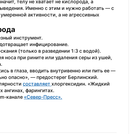
ачит, телу не хватает не кислорода, а 
ыведения. Именно с этим и нужно работать — с 
умеренной активности, а не агрессивных 
рода
зный инструмент. 
едотвращает инфицирование.
кания (только в разведении 1:3 с водой).
 носа при рините или удаления серы из ушей, 
.
сь в глаза, вводить внутривенно или пить ее — 
ьно опасно», — предостерег Берлинский.
лярности 
составляет 
хлоргексидин. «Жидкий 
х ангинах, фарингитах.
am-канале 
«Север-Пресс».