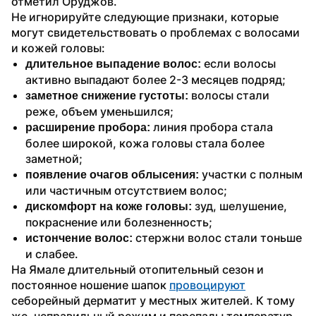
отметил Оруджов.
Не игнорируйте следующие признаки, которые 
могут свидетельствовать о проблемах с волосами 
и кожей головы:
 если волосы 
длительное выпадение волос:
активно выпадают более 2-3 месяцев подряд;
 волосы стали 
заметное снижение густоты:
реже, объем уменьшился;
 линия пробора стала 
расширение пробора:
более широкой, кожа головы стала более 
заметной;
участки с полным 
появление очагов облысения: 
или частичным отсутствием волос;
 зуд, шелушение, 
дискомфорт на коже головы:
покраснение или болезненность;
 стержни волос стали тоньше 
истончение волос:
и слабее.
На Ямале длительный отопительный сезон и 
постоянное ношение шапок 
провоцируют
себорейный дерматит у местных жителей. К тому 
же, неправильный режим и перепады температур 