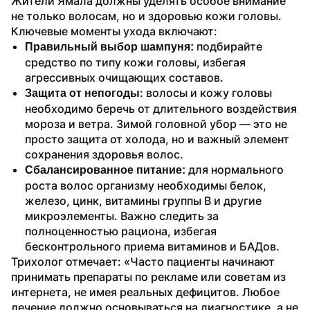
Жители Ямала должны уделять особое внимание 
не только волосам, но и здоровью кожи головы. 
Ключевые моменты ухода включают:
 подбирайте 
Правильный выбор шампуня:
средство по типу кожи головы, избегая 
агрессивных очищающих составов.
: волосы и кожу головы 
Защита от непогоды
необходимо беречь от длительного воздействия 
мороза и ветра. Зимой головной убор — это не 
просто защита от холода, но и важный элемент 
сохранения здоровья волос.
для нормального 
Сбалансированное питание: 
роста волос организму необходимы белок, 
железо, цинк, витамины группы В и другие 
микроэлементы. Важно следить за 
полноценностью рациона, избегая 
бесконтрольного приема витаминов и БАДов.
Трихолог отмечает: «Часто пациенты начинают 
принимать препараты по рекламе или советам из 
интернета, не имея реальных дефицитов. Любое 
лечение должно основываться на диагностике, а не 