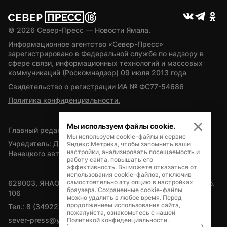
© 
2026
 Север-Пресс — Новости Ямала.
Информационное агентство «Север-Пресс» 
зарегистрировано в Федеральной службе по надзору в 
сфере связи, информационных технологий и массовых 
коммуникаций (Роскомнадзор) 09 июля 2013 года
Свидетельство о регистрации ИА № ФС77-54686
Политика конфиденциальности.
Мы используем файлы cookie.
Главный редактор — А.Л. Поздеев
Мы используем cookie-файлы и сервис
Учредитель: Департамент внутренней политики Ямало-
Яндекс.Метрика, чтобы запомнить ваши
настройки, анализировать посещаемость и
Ненецкого автономного округа
работу сайта, повышать его
эффективность. Вы можете отказаться от
использования cookie-файлов, отключив
самостоятельно эту опцию в настройках
629003, ЯНАО, Салехард, мкр. Богдана Кнунянца, д.1, каб. 
браузера. Сохраненные cookie-файлы
106
можно удалить в любое время. Перед
продолжением использования сайта,
Тел.: 8 (34922) 71262
пожалуйста, ознакомьтесь с нашей
sever-press@yamal-media.ru
Политикой конфиденциальности
.