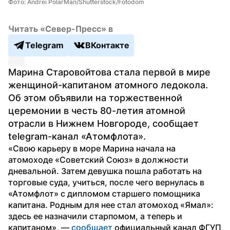
Фото: Andrei PolarMan/Shutterstock/Fotodom
Читать «Север-Пресс» в
Telegram
ВКонтакте
Марина Старовойтова стала первой в мире 
женщиной-капитаном атомного ледокола. 
Об этом объявили на торжественной 
церемонии в честь 80-летия атомной 
отрасли в Нижнем Новгороде, сообщает 
telegram-канал «Атомфлота».
«Свою карьеру в море Марина начала на 
атомоходе «Советский Союз» в должности 
дневальной. Затем девушка пошла работать на 
торговые суда, учиться, после чего вернулась в 
«Атомфлот» с дипломом старшего помощника 
капитана. Родным для нее стал атомоход «Ямал»: 
здесь ее назначили старпомом, а теперь и 
капитаном», — 
сообщает
 официальный канал ФГУП 